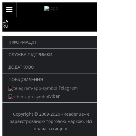
UA
RU
ІНФОРМАЦІЯ
СЛУЖБА ПІДТРИМКИ
ДОДАТКОВО
ПОВІДОМЛЕННЯ
Telegram
Viber
Copyright © 2009-2026 «Reader.ua» є
зареєстрованою торговою маркою. Всі
права захищені.