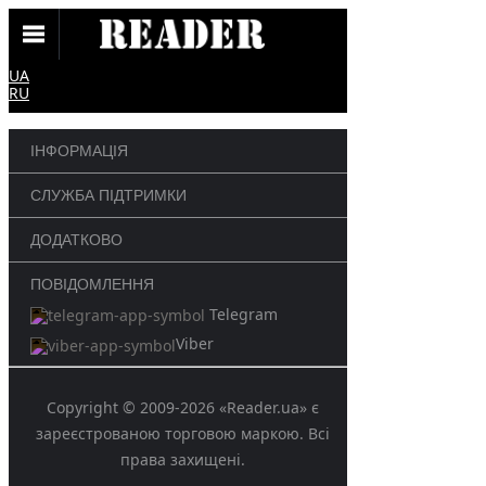
UA
RU
ІНФОРМАЦІЯ
СЛУЖБА ПІДТРИМКИ
ДОДАТКОВО
ПОВІДОМЛЕННЯ
Telegram
Viber
Copyright © 2009-2026 «Reader.ua» є
зареєстрованою торговою маркою. Всі
права захищені.