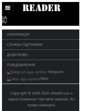
UA
RU
ІНФОРМАЦІЯ
СЛУЖБА ПІДТРИМКИ
ДОДАТКОВО
ПОВІДОМЛЕННЯ
Telegram
Viber
Copyright © 2009-2026 «Reader.ua» є
зареєстрованою торговою маркою. Всі
права захищені.