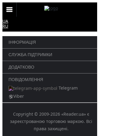
UA
RU
ІНФОРМАЦІЯ
СЛУЖБА ПІДТРИМКИ
ДОДАТКОВО
ПОВІДОМЛЕННЯ
Telegram
Viber
Copyright © 2009-2026 «Reader.ua» є
зареєстрованою торговою маркою. Всі
права захищені.