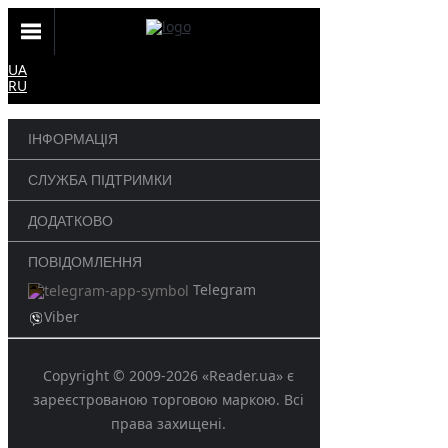
UA
RU
ІНФОРМАЦІЯ
СЛУЖБА ПІДТРИМКИ
ДОДАТКОВО
ПОВІДОМЛЕННЯ
Telegram
Viber
Copyright © 2009-2026 «Reader.ua» є
зареєстрованою торговою маркою. Всі
права захищені.