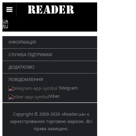
UA
RU
ІНФОРМАЦІЯ
СЛУЖБА ПІДТРИМКИ
ДОДАТКОВО
ПОВІДОМЛЕННЯ
Telegram
Viber
Copyright © 2009-2026 «Reader.ua» є
зареєстрованою торговою маркою. Всі
права захищені.