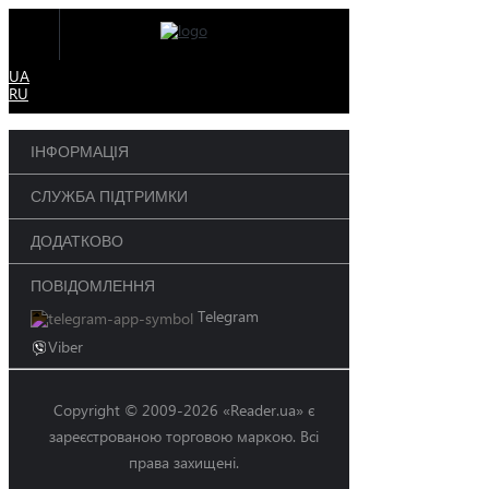
UA
RU
ІНФОРМАЦІЯ
СЛУЖБА ПІДТРИМКИ
ДОДАТКОВО
ПОВІДОМЛЕННЯ
Telegram
Viber
Copyright © 2009-2026 «Reader.ua» є
зареєстрованою торговою маркою. Всі
права захищені.