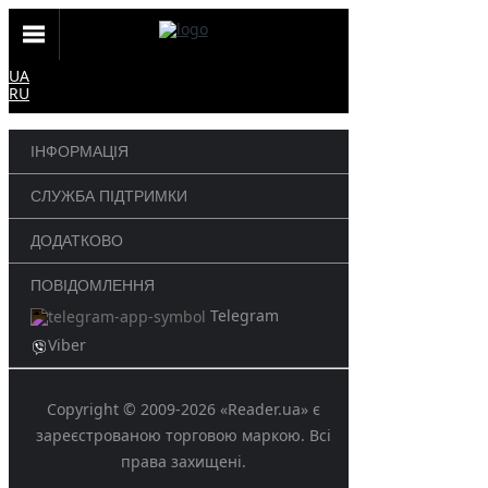
UA
RU
ІНФОРМАЦІЯ
СЛУЖБА ПІДТРИМКИ
ДОДАТКОВО
ПОВІДОМЛЕННЯ
Telegram
Viber
Copyright © 2009-2026 «Reader.ua» є
зареєстрованою торговою маркою. Всі
права захищені.