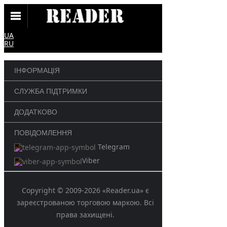
UA
RU
ІНФОРМАЦІЯ
СЛУЖБА ПІДТРИМКИ
ДОДАТКОВО
ПОВІДОМЛЕННЯ
Telegram
Viber
Copyright © 2009-2026 «Reader.ua» є
зареєстрованою торговою маркою. Всі
права захищені.