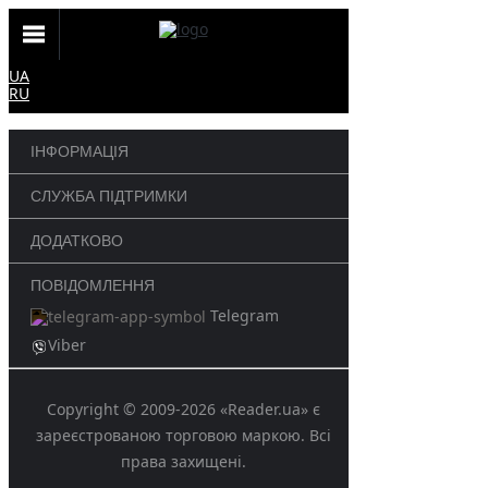
UA
RU
ІНФОРМАЦІЯ
СЛУЖБА ПІДТРИМКИ
ДОДАТКОВО
ПОВІДОМЛЕННЯ
Telegram
Viber
Copyright © 2009-2026 «Reader.ua» є
зареєстрованою торговою маркою. Всі
права захищені.