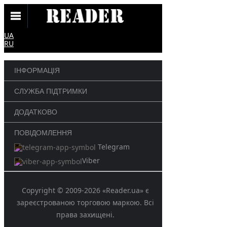
UA
RU
ІНФОРМАЦІЯ
СЛУЖБА ПІДТРИМКИ
ДОДАТКОВО
ПОВІДОМЛЕННЯ
Telegram
Viber
Copyright © 2009-2026 «Reader.ua» є
зареєстрованою торговою маркою. Всі
права захищені.