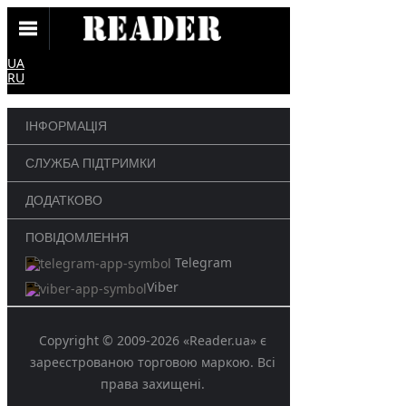
UA
RU
ІНФОРМАЦІЯ
СЛУЖБА ПІДТРИМКИ
ДОДАТКОВО
ПОВІДОМЛЕННЯ
Telegram
Viber
Copyright © 2009-2026 «Reader.ua» є
зареєстрованою торговою маркою. Всі
права захищені.