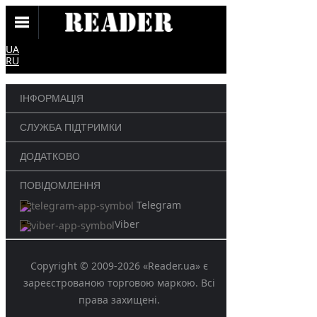
UA
RU
ІНФОРМАЦІЯ
СЛУЖБА ПІДТРИМКИ
ДОДАТКОВО
ПОВІДОМЛЕННЯ
Telegram
Viber
Copyright © 2009-2026 «Reader.ua» є
зареєстрованою торговою маркою. Всі
права захищені.