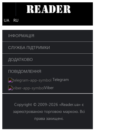
UA
RU
ІНФОРМАЦІЯ
СЛУЖБА ПІДТРИМКИ
ДОДАТКОВО
ПОВІДОМЛЕННЯ
Telegram
Viber
Copyright © 2009-2026 «Reader.ua» є
зареєстрованою торговою маркою. Всі
права захищені.