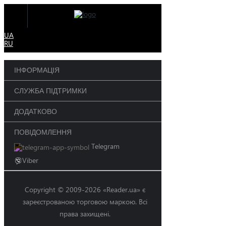
UA
RU
ІНФОРМАЦІЯ
СЛУЖБА ПІДТРИМКИ
ДОДАТКОВО
ПОВІДОМЛЕННЯ
Telegram
Viber
Copyright © 2009-2026 «Reader.ua» є
зареєстрованою торговою маркою. Всі
права захищені.