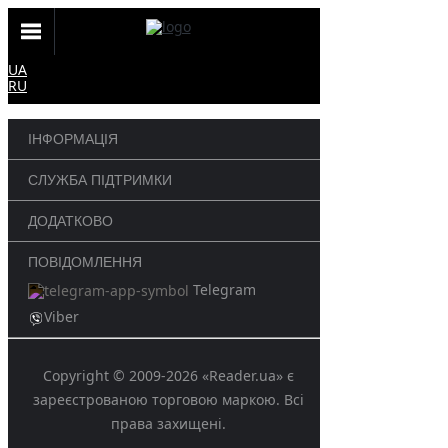
UA
RU
ІНФОРМАЦІЯ
СЛУЖБА ПІДТРИМКИ
ДОДАТКОВО
ПОВІДОМЛЕННЯ
Telegram
Viber
Copyright © 2009-2026 «Reader.ua» є
зареєстрованою торговою маркою. Всі
права захищені.