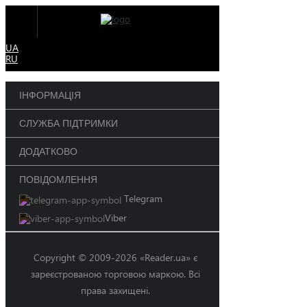
UA
RU
ІНФОРМАЦІЯ
СЛУЖБА ПІДТРИМКИ
ДОДАТКОВО
ПОВІДОМЛЕННЯ
Telegram
Viber
Copyright © 2009-2026 «Reader.ua» є
зареєстрованою торговою маркою. Всі
права захищені.