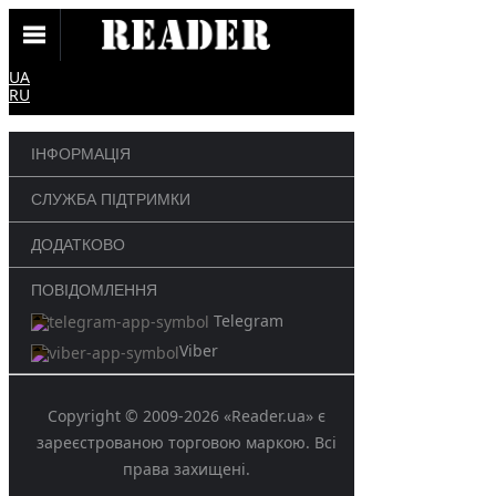
UA
RU
ІНФОРМАЦІЯ
СЛУЖБА ПІДТРИМКИ
ДОДАТКОВО
ПОВІДОМЛЕННЯ
Telegram
Viber
Copyright © 2009-2026 «Reader.ua» є
зареєстрованою торговою маркою. Всі
права захищені.