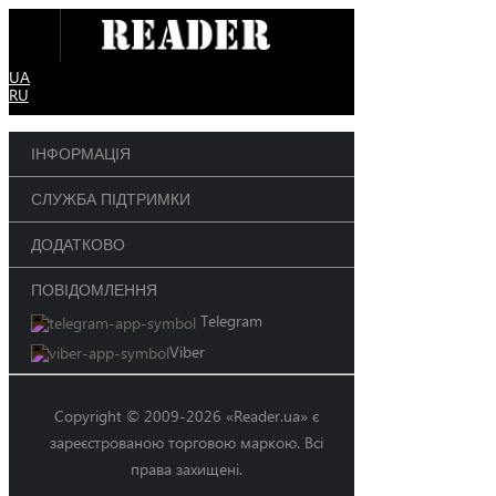
UA
RU
ІНФОРМАЦІЯ
СЛУЖБА ПІДТРИМКИ
ДОДАТКОВО
ПОВІДОМЛЕННЯ
Telegram
Viber
Copyright © 2009-2026 «Reader.ua» є
зареєстрованою торговою маркою. Всі
права захищені.