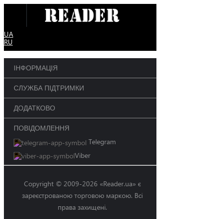
UA
RU
ІНФОРМАЦІЯ
СЛУЖБА ПІДТРИМКИ
ДОДАТКОВО
ПОВІДОМЛЕННЯ
Telegram
Viber
Copyright © 2009-2026 «Reader.ua» є
зареєстрованою торговою маркою. Всі
права захищені.