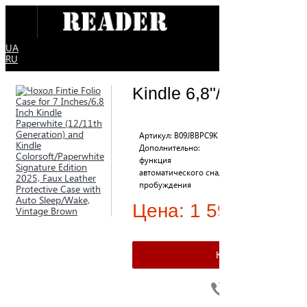
UA
RU
Kindle 6,8"/7" case
Артикул: B09JBBPC9K
Совместимость: 6.8
Дополнительно:
Kindle
функция
Paperwhite/Paperw
автоматического сна/
SE/Colorsoft
пробуждения
Цена:
1 599 ₴
Viber
Telegram