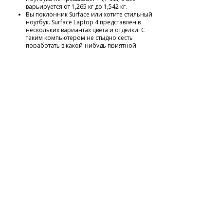
варьируется от 1,265 кг до 1,542 кг.
Вы поклонник Surface или хотите стильный
ноутбук. Surface Laptop 4 представлен в
нескольких вариантах цвета и отделки. С
таким компьютером не стыдно сесть
поработать в какой-нибудь приятной
кофейне.
Аккумулятор
В зависимости от модели и конфигурации,
Surface Laptop 4 может работать от 16,5 до 19
часов от аккумулятора, что по сравнению с
моделью предыдущего поколения просто
поражает, так как этого более чем достаточно,
даже для длительных трансатлантических
перелетов. Ноутбук мгновенно выходит из
спящего режима — когда Вы открываете
крышку, инфракрасная камера Windows Hello
уже предлагает Вам доступ в систему.
Подключения
Один из важных моментов дизайна Microsoft —
не оставить ни одного зазора в корпусе, если
только это не порты. Их в Laptop 4 не так много:
USB-C, USB-A (что уже редкость), Surface Connect