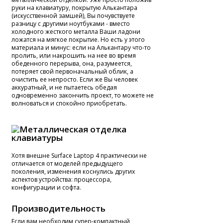
руки на клавиатуру, покрытую Алькантара
(искусственной замшей), Вы почувствуете
разницу с другими ноутбуками - вместо
холодного жесткого металла Ваши ладони
ложатся на мягкое покрытие. Но есть у этого
материала и минус: если на Алькантару что-то
пролить, или накрошить на нее во время
обеденного перерыва, она, разумеется,
потеряет свой первоначальный облик, а
очистить ее непросто. Если же Вы человек
аккуратный, и не пытаетесь обедая
одновременно закончить проект, то можете не
волноваться и спокойно приобретать.
Хотя внешне Surface Laptop 4 практически не
отличается от моделей предыдущего
поколения, изменения коснулись других
аспектов устройства: процессора,
конфигурации и софта.
Производительность
Если вам необходим супер-компактный