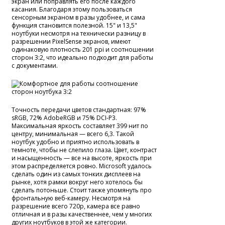
экран или поправлять его после каждого
касания. Благодаря этому пользоваться
сенсорным экраном в разы удобнее, и сама
функция становится полезной. 15" и 13,5"
ноутбуки несмотря на технически разницу в
разрешении PixelSense экранов, имеют
одинаковую плотность 201 ppi и соотношении
сторон 3:2, что идеально подходит для работы
с документами.
Точность передачи цветов стандартная: 97%
sRGB, 72% AdobeRGB и 75% DCI-P3.
Максимальная яркость составляет 399 нит по
центру, минимальная — всего 6,3. Такой
ноутбук удобно и приятно использовать в
темноте, чтобы не слепило глаза. Цвет, контраст
и насыщенность — все на высоте, яркость при
этом распределяется ровно. Microsoft удалось
сделать один из самых тонких дисплеев на
рынке, хотя рамки вокруг него хотелось бы
сделать потоньше. Стоит также упомянуть про
фронтальную веб-камеру. Несмотря на
разрешение всего 720p, камера все равно
отличная и в разы качественнее, чем у многих
других ноутбуков в этой же категории.