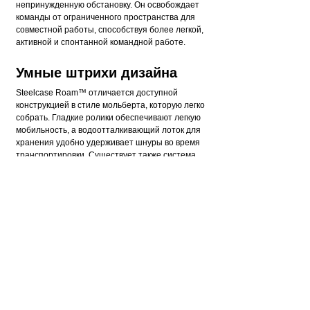
непринужденную обстановку. Он освобождает
команды от ограниченного пространства для
совместной работы, способствуя более легкой,
активной и спонтанной командной работе.
Умные штрихи дизайна
Steelcase Roam™ отличается доступной
конструкцией в стиле мольберта, которую легко
собрать. Гладкие ролики обеспечивают легкую
мобильность, а водоотталкивающий лоток для
хранения удобно удерживает шнуры во время
транспортировки. Существует также система
сейсмической блокировки, которая автоматически
фиксирует Surface Hub 2S на месте, когда он
установлен на мобильной подставке.
ИНФОРМАЦИЯ
СЛУЖБА ПОДДЕРЖКИ
ДОПОЛНИТЕЛЬНО