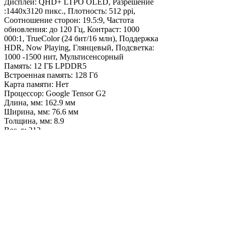
Дисплей:
QHD+ LTPO OLED, Разрешение
:1440х3120 пикс., Плотность: 512 ppi,
Соотношение сторон: 19.5:9, Частота
обновления: до 120 Гц, Контраст: 1000
000:1, TrueColor (24 бит/16 млн), Поддержка
HDR, Now Playing, Глянцевый, Подсветка:
1000 -1500 нит, Мультисенсорный
Память:
12 ГБ LPDDR5
Встроенная память:
128 Гб
Карта памяти:
Нет
Процессор:
Google Tensor G2
Длина, мм:
162.9 мм
Ширина, мм:
76.6 мм
Толщина, мм:
8.9
Вес, г:
212
Операционная система:
Android 13
Аккумулятор:
5000 мАч (несъемный),
быстрая зарядка - до 50% за 30 мин. с
зарядкой Google 30 Вт USB-C, быстрая
беспроводная зарядка
Время работы:
Свыше 24 часов (до 72 часов
автономной работы благодаря
экстремальной экономии заряда батареи)
Особенности конструкции:
Неразборной
корпус "моноблок", Стекло Corning®