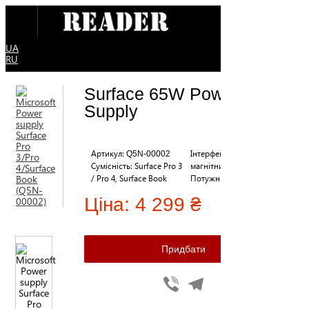
UA
RU
Surface 65W Power
Supply
Артикул:
Інтерфейс: USB 2.0 й
Q5N-00002
Сумісність: Surface Pro 3
магнітний роз'єм
/ Pro 4, Surface Book
Потужність: 65 Вт
Ціна:
4 299 ₴
Viber
Telegram