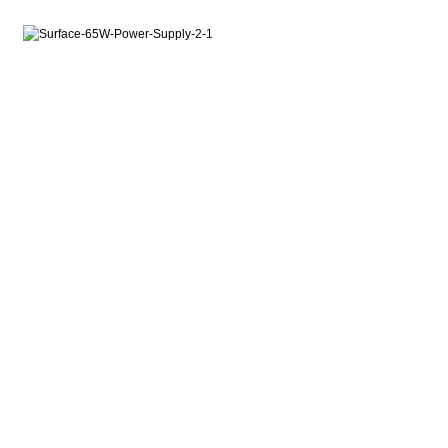
Додатковий USB
Підключайте Ваш смартфон, гарнітуру або
інший пристрій до порту USB 2.0, щоб
забезпечити необхідний заряд та готовність
до роботи Ваших улюблених пристроїв, доки
Ви заряджаєте свій Surface.
ІНФОРМАЦІЯ
СЛУЖБА ПІДТРИМКИ
ДОДАТКОВО
ПОВІДОМЛЕННЯ
Telegram