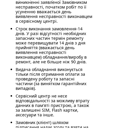
виникненні заявленої Замовником
несправності, початком робіт по її
усуненню вважається день
виявлення несправності виконавцем
в сервісному центрі.
Строк виконання замовлення-14
днів. У разі відсутності необхідних
запасних частин термін ремонту
може перевищувати 14 днів з дня
прийняття (вважається день
виявлення несправності
виконавцем) обладнання/виробу в
ремонт, але не більше ніж 90 днів.
Видача обладнання виконується
тільки після отримання оплати за
проведену роботу та запасні
частини (за винятком гарантійних
випадків).
Сервісний центр не несе
відповідальності за можливу втрату
данних в пам'яті пристрою, а також
за залишені SIM, Flash картки,
аксесуари та інше.
Замовник (клієнт) шляхом
підписання надає згоду та взяти на
себе ризики можливої повної чи