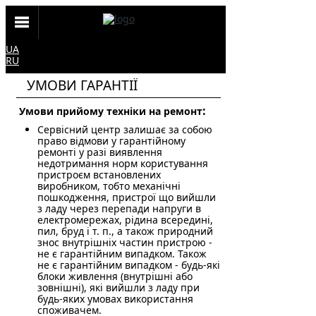
UA
RU
УМОВИ ГАРАНТІЇ
:
Умови прийому техніки на ремонт
Сервісний центр залишає за собою
право відмови у гарантійному
ремонті у разі виявлення
недотримання норм користування
пристроєм встановлених
виробником, тобто механічні
пошкодження, пристрої що вийшли
з ладу через перепади напруги в
електромережах, рідина всередині,
пил, бруд і т. п., а також природний
знос внутрішніх частин пристрою -
не є гарантійним випадком. Також
не є гарантійним випадком - будь-які
блоки живлення (внутрішні або
зовнішні), які вийшли з ладу при
будь-яких умовах використання
споживачем.