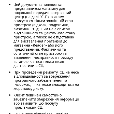
Цей документ заповнюється
представником магазину для
подальшої передачі в сервісний
центр (на далі "СЦ"), в якому
описується тільки зовнішній стан
пристрою (відколи, подряпини,
вм'ятини і т. д). І чи не є описом
внутрішнього та фактичного стану
пристрою, а також не є підставою
для виставлення претензій до
магазина «Reader» або його
представників. Фактичний та
остаточний стан пристрою та
виявлення несправності приладу
встановлюється тільки після
діагностики в СЦ.
При проведенні ремонту, СЦ не несе
відповідальності за збереження
програмного забезпечення та
інформації, яка може знаходиться на
жорсткому диску.
Клієнт повинен самостійно
забезпечити збереження інформації
або замовити цю послугу
працівникам СЦ.
СЦ не несе відповідальності за