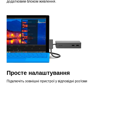
додатковим блоком живлення.
Просте налаштування
Підключіть зовнішні пристрої у відповідні роз'єми
док-станції, а потім під'єднайте кабель Surface
Connect для зарядки планшета або ноутбука. Це
так легко.
Блискавична швидкість у
компактному дизайні