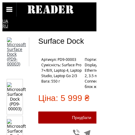
UA
RU
Surface Dock
Артикул: PD9-00003
Порти: Mini
Сумісність: Surface Pro
DisplayPort х 2, Gigabit
7+/8/X, Laptop 4, Laptop
Ethernet Port, USB 3.0 х
Studio, Laptop Go 2/3
2, 3.5 mm, Surface
Вага: 550 г
Connect, додатковий
блок живлення 90Вт
Ціна:
5 999 ₴
Viber
Telegram