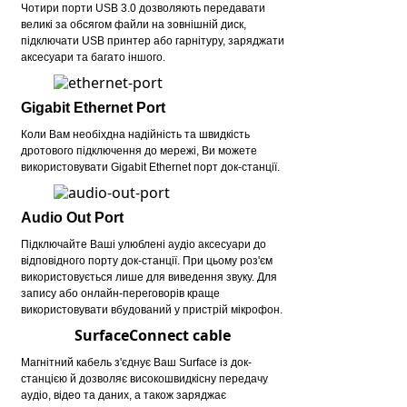
Чотири порти USB 3.0 дозволяють передавати
великі за обсягом файли на зовнішній диск,
підключати USB принтер або гарнітуру, заряджати
аксесуари та багато іншого.
Gigabit Ethernet Port
Коли Вам необіхдна надійність та швидкість
дротового підключення до мережі, Ви можете
використовувати Gigabit Ethernet порт док-станції.
Audio Out Port
Підключайте Ваші улюблені аудіо аксесуари до
відповідного порту док-станції. При цьому роз'єм
використовується лише для виведення звуку. Для
запису або онлайн-переговорів краще
використовувати вбудований у пристрій мікрофон.
SurfaceConnect cable
Магнітний кабель з'єднує Ваш Surface із док-
станцією й дозволяє високошвидкісну передачу
аудіо, відео та даних, а також заряджає