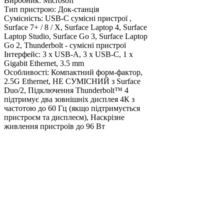
Виробник:
Microsoft
Тип пристрою:
Док-станція
Сумісність:
USB-С сумісні пристрої ,
Surface 7+ / 8 / X, Surface Laptop 4, Surface
Laptop Studio, Surface Go 3, Surface Laptop
Go 2, Thunderbolt - сумісні пристрої
Інтерфейс:
3 х USB-A, 3 х USB-С, 1 x
Gigabit Ethernet, 3.5 mm
Особливості:
Компактний форм-фактор,
2.5G Ethernet, НЕ СУМІСНИЙ з Surface
Duo/2, Підключення Thunderbolt™ 4
підтримує два зовнішніх дисплея 4К з
частотою до 60 Гц (якщо підтримується
пристроєм та дисплеєм), Наскрізне
живлення пристроїв до 96 Вт
Комплектація:
Док-станція, адаптер
живлення
Габарити, мм:
150 x 75 x 2.3
Вага, г:
410
Гарантія:
12 місяців
Колір:
Black