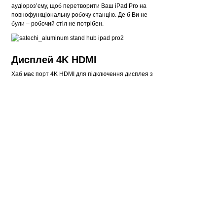
аудіороз’єму, щоб перетворити Ваш iPad Pro на
повнофункціональну робочу станцію. Де б Ви не
були – робочий стіл не потрібен.
Дисплей 4K HDMI
Хаб має порт 4K HDMI для підключення дисплея з
високою роздільною здатністю та частотою
оновлення до 60 Гц, що ідеально підходить, коли
Вам потрібен другий монітор або для трансляції
улюбленого телешоу. Необхідне пряме
підключення HDMI.