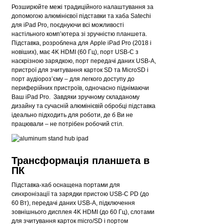
Розширюйте межі традиційного налаштування за
допомогою алюмінієвої підставки та хаба Satechi
для iPad Pro, поєднуючи всі можливості
настільного комп’ютера зі зручністю планшета.
Підставка, розроблена для Apple iPad Pro (2018 і
новіших), має 4K HDMI (60 Гц), порт USB-C з
наскрізною зарядкою, порт передачі даних USB-A,
пристрої для зчитування карток SD та MicroSD і
порт аудіороз’єму – для легкого доступу до
периферійних пристроїв, одночасно піднімаючи
Ваш iPad Pro. Завдяки зручному складаному
дизайну та сучасній алюмінієвій обробці підставка
ідеально підходить для роботи, де б Ви не
працювали – не потрібен робочий стіл.
Трансформація планшета в
ПК
Підставка-хаб оснащена портами для
синхронізації та зарядки пристою USB-C PD (до
60 Вт), передачі даних USB-A, підключення
зовнішнього дисплея 4K HDMI (до 60 Гц), слотами
для зчитування карток micro/SD і портом