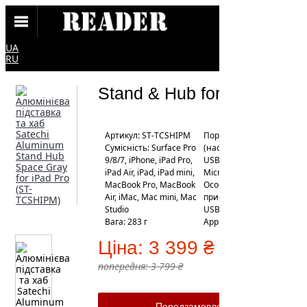
UA
RU
Stand & Hub for iPad Pro
Артикул: ST-TCSHIPM
Порты: HDMI, USB-C
Сумісність: Surface Pro
(наскрізна зарядка),
9/8/7, iPhone, iPad Pro,
USB-A, 3.5 mm, слот
iPad Air, iPad, iPad mini,
Micro/SD card
MacBook Pro, MacBook
Особливості: зарядка
Air, iMac, Mac mini, Mac
пристроїв до 60 Вт,
Studio
USB-A не підтримує
Вага: 283 г
Apple SuperDrive
Ціна:
3 399 ₴
попередня:
3 799 ₴