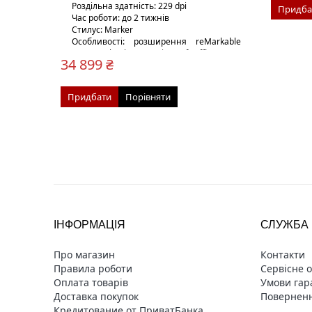
Роздільна здатність: 229 dpi
Придба
Час роботи: до 2 тижнів
Стилус: Marker
Особливості: розширення reMarkable
для Google Chrome, Microsoft Office
34 899 ₴
Вага: 525 г
Придбати
Порівняти
ІНФОРМАЦІЯ
СЛУЖБА 
Про магазин
Контакти
Правила роботи
Сервісне 
Оплата товарів
Умови гара
Доставка покупок
Поверненн
Кредитование от ПриватБанка