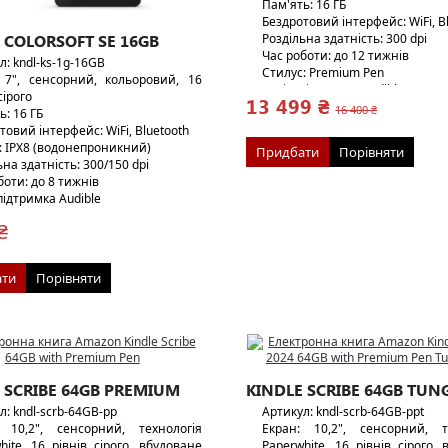
Пам'ять: 16 ГБ
Бездротовий інтерфейс: WiFi, B
Роздільна здатність: 300 dpi
 COLORSOFT SE 16GB
Час роботи: до 12 тижнів
л: kndl-ks-1g-16GB
Стилус: Premium Pen
 7", сенсорний, кольоровий, 16
Аудіо: підтримка Audible
сірого
13 499 ₴
Вага: 433 г/14г
16 400 ₴
ь: 16 ГБ
Гарантія: 12 місяців
товий інтерфейс: WiFi, Bluetooth
: IPX8 (водонепроникний)
Придбати
Порівняти
ьна здатність: 300/150 dpi
боти: до 8 тижнів
 підтримка Audible
19 г
₴
ти
Порівняти
 SCRIBE 64GB PREMIUM
KINDLE SCRIBE 64GB TUN
л: kndl-scrb-64GB-pp
Артикул: kndl-scrb-64GB-ppt
: 10,2", сенсорний, технологія
Екран: 10,2", сенсорний, т
hite, 16 рівнів сірого, вбудоване
Paperwhite, 16 рівнів сірого,