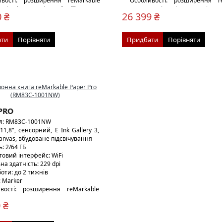
ивості: розширення reMarkable
Особливості: розширення r
ogle Chrome, Microsoft Office
для Google Chrome, Microsof
 ₴
26 399 ₴
30 г
чохол Book Folio Blue
Вага: 230 г
ти
Порівняти
Придбати
Порівняти
PRO
л: RM83C-1001NW
11,8", сенсорний, E Ink Gallery 3,
Canvas, вбудоване підсвічування
: 2/64 ГБ
товий інтерфейс: WiFi
на здатність: 229 dpi
оти: до 2 тижнів
: Marker
вості: розширення reMarkable
gle Chrome, Microsoft Office
 ₴
25 г