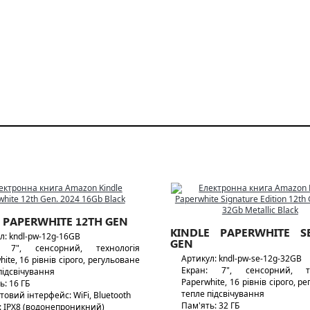
 PAPERWHITE 12TH GEN
KINDLE PAPERWHITE S
л: kndl-pw-12g-16GB
GEN
: 7", сенсорний, технологія
Артикул: kndl-pw-se-12g-32GB
hite, 16 рівнів сірого, регульоване
Екран: 7", сенсорний, те
підсвічування
Paperwhite, 16 рівнів сірого, р
ь: 16 ГБ
тепле підсвічування
товий інтерфейс: WiFi, Bluetooth
Пам'ять: 32 ГБ
: IPX8 (водонепроникний)