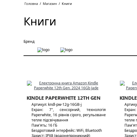
Головна
/
Магазин
/
Книги
Книги
Бренд
KINDLE PAPERWHITE 12TH GEN
KINDLE
Артикул: kndl-pw-12g-16GB-j
Артику
Екран: 7", сенсорний, технологія
Екран
Paperwhite, 16 рівнів сірого, регульоване
Paperw
тепле підсвічування
тепле 
Пам'ять: 16 ГБ
Пам'ят
Бездротовий інтерфейс: WiFi, Bluetooth
Бездро
Захист: IPX8 (водонепроникний)
Захист