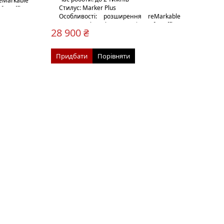
eMarkable
Стилус: Marker Plus
t Office,
Особливості: розширення reMarkable
для Google Chrome, Microsoft Office,
28 900 ₴
чохол Leather Brown Folio
Вага: 230 г
Придбати
Порівняти