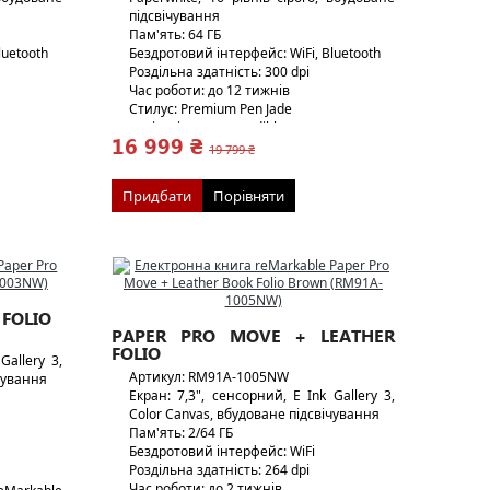
підсвічування
Пам'ять: 64 ГБ
luetooth
Бездротовий інтерфейс: WiFi, Bluetooth
Роздільна здатність: 300 dpi
Час роботи: до 12 тижнів
Стилус: Premium Pen Jade
Аудіо: підтримка Audible
16 999 ₴
Вага: 433 г/ 17 г
19 799 ₴
Придбати
Порівняти
 FOLIO
PAPER PRO MOVE + LEATHER
FOLIO
Gallery 3,
Артикул: RM91A-1005NW
ічування
Екран: 7,3", сенсорний, E Ink Gallery 3,
Color Canvas, вбудоване підсвічування
Пам'ять: 2/64 ГБ
Бездротовий інтерфейс: WiFi
Роздільна здатність: 264 dpi
Час роботи: до 2 тижнів