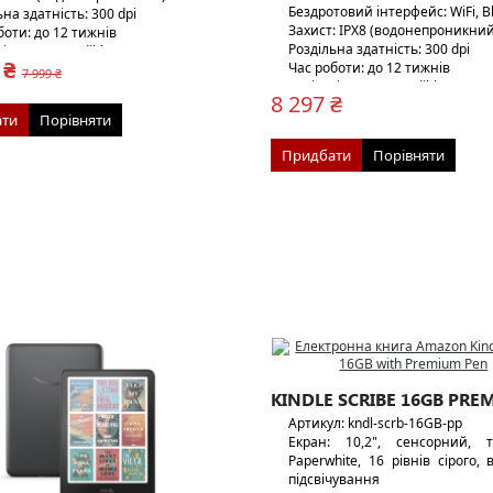
Бездротовий інтерфейс: WiFi, B
на здатність: 300 dpi
Захист: IPX8 (водонепроникний
боти: до 12 тижнів
Роздільна здатність: 300 dpi
 підтримка Audible
 ₴
Час роботи: до 12 тижнів
7 999 ₴
11 г
Аудіо: підтримка Audible
8 297 ₴
Вага: 214 г
ти
Порівняти
Особливості: USB-C або бе
зарядка
Придбати
Порівняти
KINDLE SCRIBE 16GB PRE
Артикул: kndl-scrb-16GB-pp
Екран: 10,2", сенсорний, т
Paperwhite, 16 рівнів сірого,
підсвічування