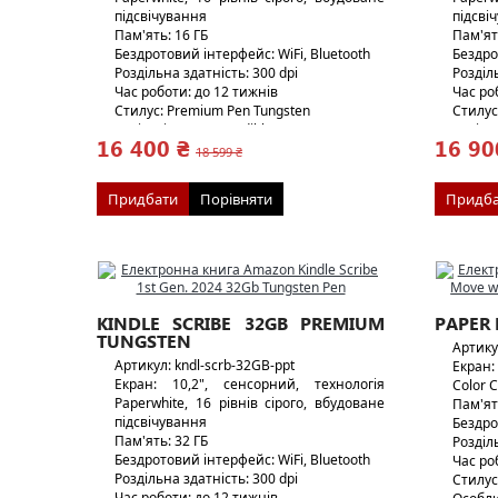
підсвічування
підсві
Пам'ять: 16 ГБ
Пам'ят
Бездротовий інтерфейс: WiFi, Bluetooth
Бездро
Роздільна здатність: 300 dpi
Розділь
Час роботи: до 12 тижнів
Час ро
Стилус: Premium Pen Tungsten
Стилус
Аудіо: підтримка Audible
Аудіо:
16 400 ₴
16 90
Вага: 433 г/17г
Вага: 4
18 599 ₴
Придбати
Порівняти
Придба
KINDLE SCRIBE 32GB PREMIUM
PAPER
TUNGSTEN
Артик
Артикул: kndl-scrb-32GB-ppt
Екран:
Екран: 10,2", сенсорний, технологія
Color 
Paperwhite, 16 рівнів сірого, вбудоване
Пам'ят
підсвічування
Бездро
Пам'ять: 32 ГБ
Розділь
Бездротовий інтерфейс: WiFi, Bluetooth
Час ро
Роздільна здатність: 300 dpi
Стилус
Час роботи: до 12 тижнів