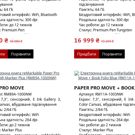
чування
підсвічування
ь: 64 ГБ
Пам'ять: 64 ГБ
товий інтерфейс: WiFi, Bluetooth
Бездротовий інтерфейс: WiFi, B
на здатність: 300 dpi
Роздільна здатність: 300 dpi
боти: до 12 тижнів
Час роботи: до 12 тижнів
: Premium Pen
Стилус: Premium Pen Tungsten
 підтримка Audible
Аудіо: підтримка Audible
0 ₴
16 999 ₴
33 г/14г
Вага: 433 г/ 17 г
18 989 ₴
19 299 ₴
ти
Порівняти
Придбати
Порівняти
 PRO MOVE
PAPER PRO MOVE + BOOK
ул: RM89A-1000NW
Артикул: RM11A-1003NW
 7,3", сенсорний, E Ink Gallery 3,
Екран: 7,3", сенсорний, E Ink 
Canvas, вбудоване підсвічування
Color Canvas, вбудоване підсв
ь: 2/64 ГБ
Пам'ять: 2/64 ГБ
товий інтерфейс: WiFi
Бездротовий інтерфейс: WiFi
на здатність: 264 dpi
Роздільна здатність: 264 dpi
боти: до 2 тижнів
Час роботи: до 2 тижнів
: Marker Plus
Стилус: Marker Plus