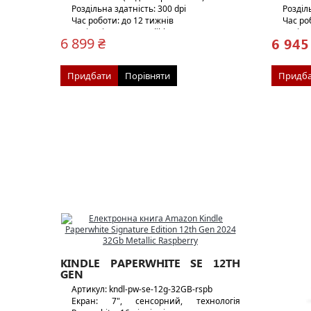
Роздільна здатність: 300 dpi
Розділь
Час роботи: до 12 тижнів
Час ро
Аудіо: підтримка Audible
Аудіо:
6 945
6 899 ₴
Вага: 211 г
Вага: 2
Придбати
Порівняти
Придба
KINDLE PAPERWHITE SE 12TH
GEN
Артикул: kndl-pw-se-12g-32GB-rspb
Екран: 7", сенсорний, технологія