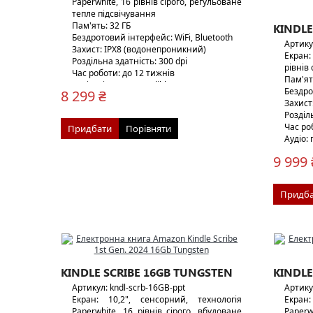
Paperwhite, 16 рівнів сірого, регульоване
тепле підсвічування
Пам'ять: 32 ГБ
KINDLE
Бездротовий інтерфейс: WiFi, Bluetooth
Артику
Захист: IPX8 (водонепроникний)
Екран:
Роздільна здатність: 300 dpi
рівнів 
Час роботи: до 12 тижнів
Пам'ят
Аудіо: підтримка Audible
Бездро
8 299 ₴
Вага: 214 г
Захист
Особливості: USB-C або бездротова
Розділ
зарядка
Час ро
Придбати
Порівняти
Аудіо:
Вага: 2
9 999 
Придба
KINDLE SCRIBE 16GB TUNGSTEN
KINDLE
Артикул: kndl-scrb-16GB-ppt
Артику
Екран: 10,2", сенсорний, технологія
Екран
Paperwhite, 16 рівнів сірого, вбудоване
Paperw