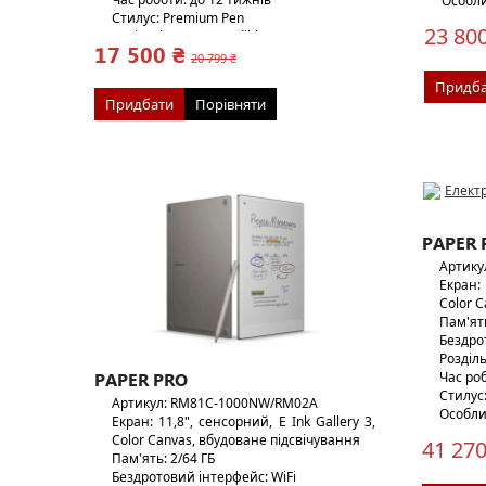
Особл
Стилус: Premium Pen
для Go
23 800
Аудіо: підтримка Audible
Вага: 2
17 500 ₴
Вага: 433 г/14г
20 799 ₴
Придба
Придбати
Порівняти
PAPER 
Артику
Екран: 
Color 
Пам'ять
Бездро
Розділь
Час роб
PAPER PRO
Стилус
Артикул: RM81C-1000NW/RM02A
Особли
Екран: 11,8", сенсорний, E Ink Gallery 3,
для Goo
Color Canvas, вбудоване підсвічування
41 270
Вага: 5
Пам'ять: 2/64 ГБ
Бездротовий інтерфейс: WiFi