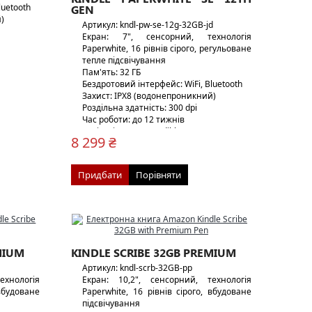
luetooth
GEN
)
Артикул: kndl-pw-se-12g-32GB-jd
Екран: 7", сенсорний, технологія
Paperwhite, 16 рівнів сірого, регульоване
тепле підсвічування
Пам'ять: 32 ГБ
здротова
Бездротовий інтерфейс: WiFi, Bluetooth
Захист: IPX8 (водонепроникний)
Роздільна здатність: 300 dpi
Час роботи: до 12 тижнів
Аудіо: підтримка Audible
8 299 ₴
Вага: 214 г
Особливості: USB-C або бездротова
зарядка
Придбати
Порівняти
MIUM
KINDLE SCRIBE 32GB PREMIUM
Артикул: kndl-scrb-32GB-pp
ехнологія
Екран: 10,2", сенсорний, технологія
 вбудоване
Paperwhite, 16 рівнів сірого, вбудоване
підсвічування