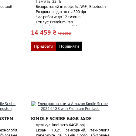
Пам'ять: 32 ГБ
luetooth
Бездротовий інтерфейс: WiFi, Bluetooth
Роздільна здатність: 300 dpi
Час роботи: до 12 тижнів
Стилус: Premium Pen
Аудіо: підтримка Audible
14 459 ₴
Вага: 433 г/14г
18 200 ₴
Придбати
Порівняти
GSTEN
KINDLE SCRIBE 64GB JADE
Артикул: kndl-scrb-64GB-ppj
ехнологія
Екран: 10,2", сенсорний, технологія
 вбудоване
Paperwhite, 16 рівнів сірого, вбудоване