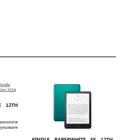
E 12TH
хнологія
егульоване
KINDLE PAPERWHITE SE 12TH