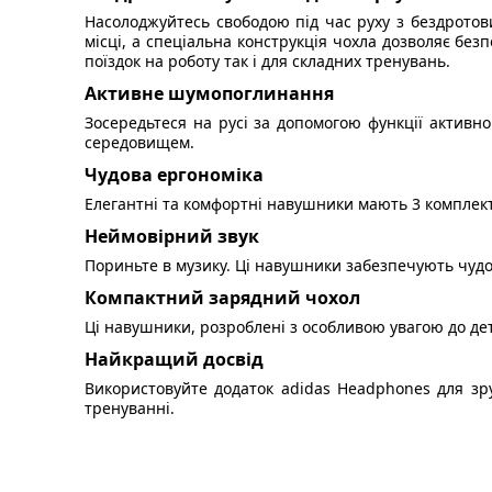
Насолоджуйтесь свободою під час руху з бездротов
місці, а спеціальна конструкція чохла дозволяє без
поїздок на роботу так і для складних тренувань.
Активне шумопоглинання
Зосередьтеся на русі за допомогою функції активн
середовищем.
Чудова ергономіка
Елегантні та комфортні навушники мають 3 комплекти
Неймовірний звук
Пориньте в музику. Ці навушники забезпечують чудо
Компактний зарядний чохол
Ці навушники, розроблені з особливою увагою до дет
Найкращий досвід
Використовуйте додаток adidas Headphones для зр
тренуванні.