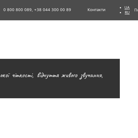
UA
0 800 800 089, +38 044 300 00 89
Контакти
П
RU
сокої чіткості, відчуття живого звучання,