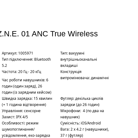
Z.N.E. 01 ANC True Wireless
Артикул: 1005971
Тип: вакуумні
Тип підключення: Bluetooth
внутрішньоканальні
5.2
вкладиші
Частота: 20 Гц - 20 кГц
Конструкція
випромінювача: динамічні
Час роботи навушників: 6
годин (один заряд), 26
годин (із зарядним кейсом)
Швидка зарядка: 15 хвилин
Футляр: декілька циклів
(+ 1 година відтворення)
зарядки (до 26 годин)
Управління: сенсорне
Мікрофони: 4 (по два на
Захист: IPX 4/5
навушник)
Особливості: режим
Сумісність: iOS/Android
шумопоглинання/
Вага: 2 х 4.2 г (навушники),
усвідомлення, еко-зарядка
37 г (футляр)