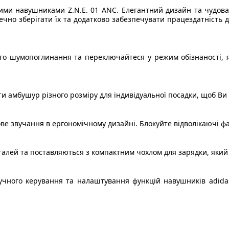
ими навушниками Z.N.E. 01 ANC. Елегантний дизайн та чудов
печно зберігати їх та додатково забезпечувати працездатність
ого шумопоглинання та переключайтеся у режим обізнаності,
 амбушур різного розміру для індивідуальної посадки, щоб Ви 
ве звучання в ергономічному дизайні. Блокуйте відволікаючі фа
алей та поставляються з компактним чохлом для зарядки, який 
учного керування та налаштування функцій навушників adida