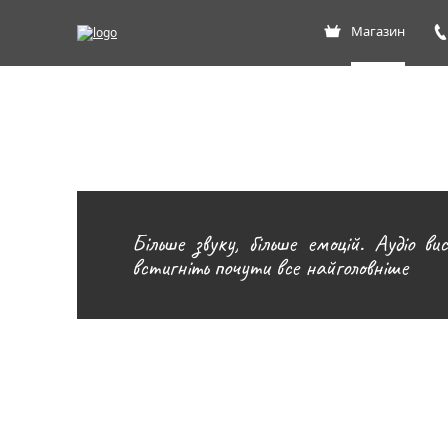
Магазин
Більше звуку, більше емоцій. Аудіо ви
встигніть почути все найголовніше