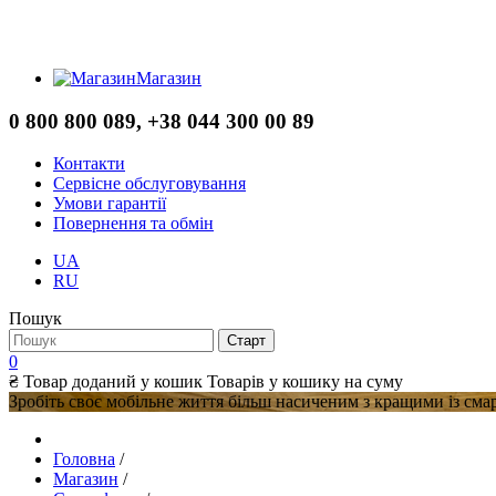
Магазин
0 800 800 089, +38 044 300 00 89
Контакти
Сервісне обслуговування
Умови гарантії
Повернення та обмін
UA
RU
Пошук
0
₴
Товар доданий у кошик
Товарів у кошику
на суму
Зробіть своє мобільне життя більш насиченим з кращими із сма
Головна
/
Магазин
/