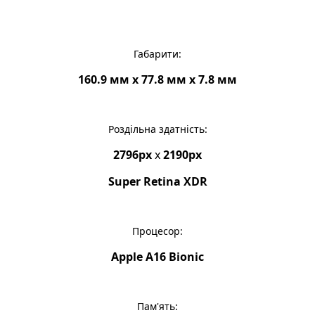
Габарити:
160.9 мм х 77.8 мм х 7.8 мм
Роздільна здатність:
2796px
x
2190px
Super Retina XDR
Процесор:
Apple A16 Bionic
Пам'ять: