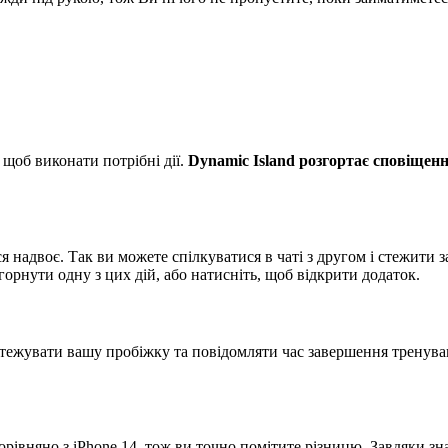
 щоб виконати потрібні дії.
Dynamic Island розгортає сповіщен
ся надвоє. Так ви можете спілкуватися в чаті з другом і стежити 
горнути одну з цих дій, або натисніть, щоб відкрити додаток.
дстежувати вашу пробіжку та повідомляти час завершення тренува
орівняно з iPhone 14, тож ви точно помітите різницю. Завдяки з