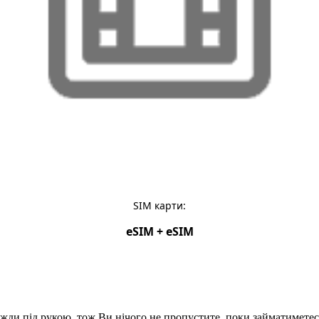
SIM карти:
eSIM + eSIM
авжди під рукою, тож Ви нічого не пропустите, поки займатимет