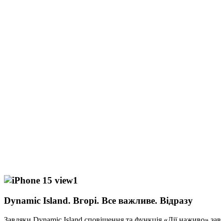
Dynamic Island. Вгорі. Все важливе. Відразу
Завдяки Dynamic Island сповіщення та функція «Дії наживо» з