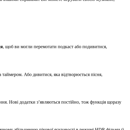
ня
, щоб ви могли перемотати подкаст або подивитися,
за таймером. Або дивитися, яка відтворюється пісня,
ння. Нові додатки зʼявляються постійно, тож функція щоразу
начному збільшенню пікової яскравості в режимі HDR фільми (і