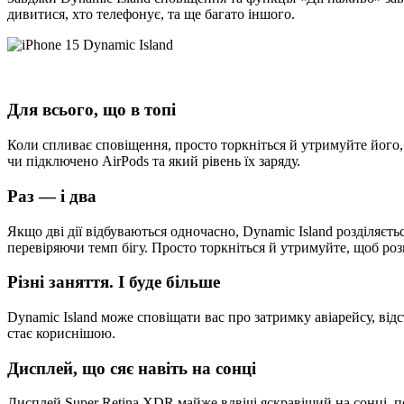
дивитися, хто телефонує, та ще багато іншого.
Для всього, що в топі
Коли спливає сповіщення, просто торкніться й утримуйте його,
чи підключено AirPods та який рівень їх заряду.
Раз — і два
Якщо дві дії відбуваються одночасно, Dynamic Island розділяєть
перевіряючи темп бігу. Просто торкніться й утримуйте, щоб роз
Різні заняття. І буде більше
Dynamic Island може сповіщати вас про затримку авіарейсу, ві
стає кориснішою.
Дисплей, що сяє навіть на сонці
Дисплей Super Retina XDR майже вдвічі яскравіший на сонці, п