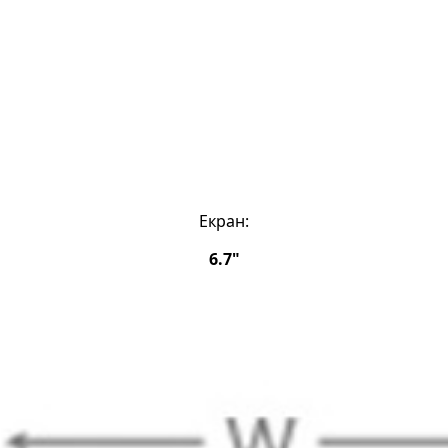
Екран:
6.7"