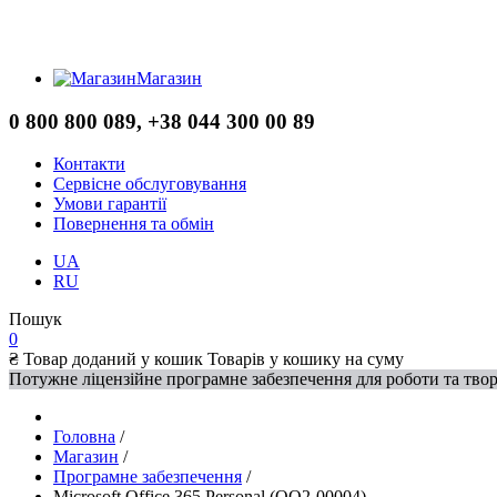
Магазин
0 800 800 089, +38 044 300 00 89
Контакти
Сервісне обслуговування
Умови гарантії
Повернення та обмін
UA
RU
Пошук
0
₴
Товар доданий у кошик
Товарів у кошику
на суму
Потужне ліцензійне програмне забезпечення для роботи та твор
Головна
/
Магазин
/
Програмне забезпечення
/
Microsoft Office 365 Personal (QQ2-00004)