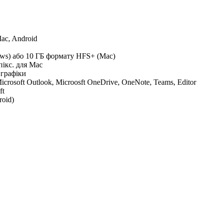
ac, Android
ows) або 10 ГБ формату HFS+ (Mac)
пікс. для Mac
 графіки
Microsoft Outlook, Microosft OneDrive, OneNote, Teams, Editor
ft
oid)