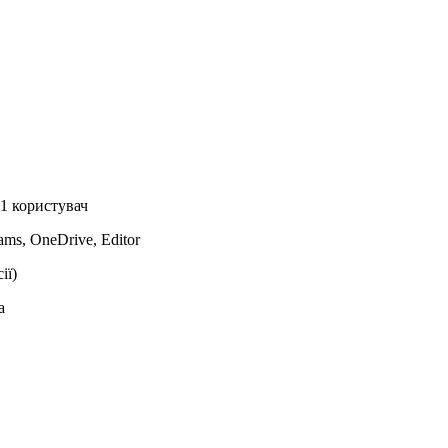
 1 користувач
ams, OneDrive, Editor
ії)
а