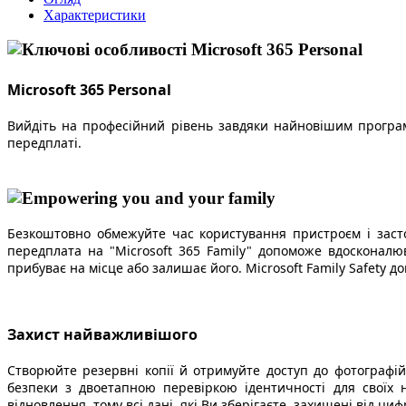
Характеристики
Microsoft 365 Personal
Вийдіть на професійний рівень завдяки найновішим програм
передплаті.
Безкоштовно обмежуйте час користування пристроєм і застос
передплата на "Microsoft 365 Family" допоможе вдосконал
прибуває на місце або залишає його. Microsoft Family Safety 
Захист найважливішого
Створюйте резервні копії й отримуйте доступ до фотографій
безпеки з двоетапною перевіркою ідентичності для своїх 
відновлення, тому всі дані, які Ви зберігаєте, захищені від циф