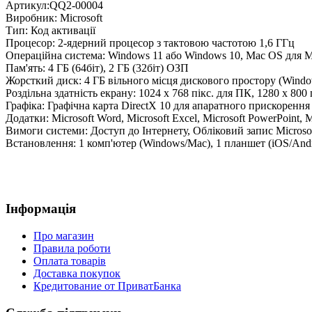
Артикул:
QQ2-00004
Виробник:
Microsoft
Тип:
Код активації
Процесор:
2-ядерний процесор з тактовою частотою 1,6 ГГц
Операційна система:
Windows 11 або Windows 10, Mac OS для M
Пам'ять:
4 ГБ (64біт), 2 ГБ (32біт) ОЗП
Жорсткий диск:
4 ГБ вільного місця дискового простору (Wind
Роздільна здатність екрану:
1024 х 768 пікс. для ПК, 1280 х 800 
Графіка:
Графічна карта DirectX 10 для апаратного прискорення
Додатки:
Microsoft Word, Microsoft Excel, Microsoft PowerPoint, 
Вимоги системи:
Доступ до Інтернету, Обліковий запис Microso
Встановлення:
1 комп'ютер (Windows/Mac), 1 планшет (iOS/Andr
Інформація
Про магазин
Правила роботи
Оплата товарів
Доставка покупок
Кредитование от ПриватБанка