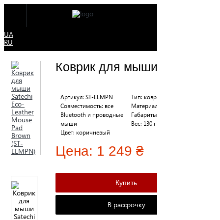
UA
RU
Коврик для мыши
Артикул: ST-ELMPN
Тип: коврик для мыши
Совместимость: все
Материал: экокожа
Bluetooth и проводные
Габариты: 249 х 191 мм
мыши
Вес: 130 г
Цвет: коричневый
Цена:
1 249 ₴
В рассрочку