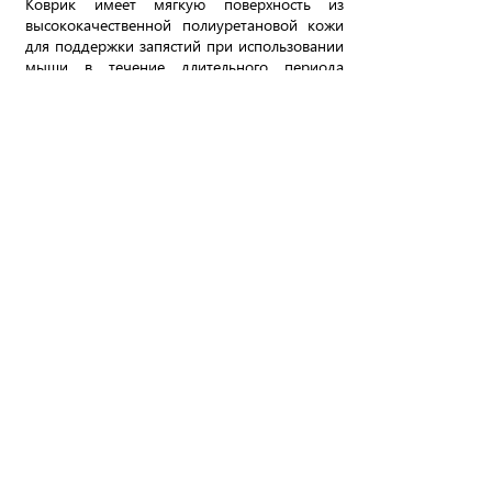
Коврик имеет мягкую поверхность из
высококачественной полиуретановой кожи
для поддержки запястий при использовании
мыши в течение длительного периода
времени.
Безопасно для любых поверхностей
Коврик для мыши предотвращает
скольжение по столу или другой рабочей
плоскости и может быть использован даже
на самых чувствительных деревянных или
лакированных поверхностях.
ИНФОРМАЦИЯ
СЛУЖБА ПОДДЕРЖКИ
ДОПОЛНИТЕЛЬНО
СООБЩЕНИЯ