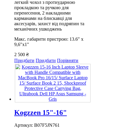
легкий чохол з протиударною
прокладкою та ручкою для
перенесення, 2 накладними
карманами на блискавці для
аксесуарів, захист від подряпин та
механічних ушкоджень
Макс. габарити пристрою: 13.6" х
9,6"х1"
2 500 ₴
Придбати
Придбати
Порівняти
Kogzzen 15"-16"
Артикул: B07F5JN761