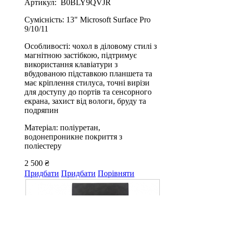
Артикул: B0BLY9QVJR
Сумісність: 13" Microsoft Surface Pro
9/10/11
Особливості: чохол в діловому стилі з
магнітною застібкою, підтримує
використання клавіатури з
вбудованою підставкою планшета та
має кріплення стилуса, точні вирізи
для доступу до портів та сенсорного
екрана, захист від вологи, бруду та
подряпин
Матеріал: поліуретан,
водонепроникне покриття з
поліестеру
2 500 ₴
Придбати
Придбати
Порівняти