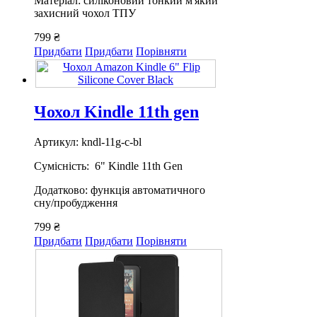
Матеріал: силіконовий тонкий м'який
захисний чохол ТПУ
799 ₴
Придбати
Придбати
Порівняти
Чохол Kindle 11th gen
Артикул: kndl-11g-c-bl
Сумісність: 6" Kindle 11th Gen
Додатково: функція автоматичного
сну/пробудження
799 ₴
Придбати
Придбати
Порівняти