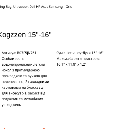
ing Bag, Ultrabook Dell HP Asus Samsung - Gris
Kogzzen 15"-16"
Артикул: B07F5JN761
Сумісність: ноутбуки 15"-16"
Особливості:
Макс.габарити пристрою:
водонепроникний легкий
16,1" x 11,8" x 1,2"
чохол з протиударною
прокладкою та ручкою для
перенесення, 2 накладними
карманами на блискавці
для аксесуарів, захист від
подряпин та механічних
ушкоджень