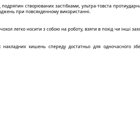
від подряпин створюваних застібками, ультра-товста протиуда
коджень при повсякденному використанні.
чохол легко носити з собою на роботу, взяти в похід чи інші зах
их накладних кишень спереду достатньо для одночасного збе