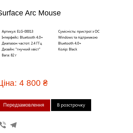
Surface Arc Mouse
Артикул: ELG-00013
Сумісність: пристрої з ОС
Інтерфейс: Bluetooth 4.0+
Windows та підтримкою
Диапазон частот: 2.4 ГГц
Bluetooth 4.0+
Дизайн: "гнучкий хвіст"
Колір: Black
Вага: 82 г
Ціна:
4 800 ₴
В розстрочку
Viber
Telegram