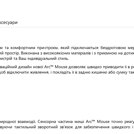
ксесуари
им та комфортним пристроєм, який підключається бездротовою мере
простір. Виконана з високоякісних матеріалів і з приємною на дотик
истрій та Ваш індивідуальний стиль.
новаційний дизайн нової Arc™ Mouse дозволяє швидко приводити її в р
об відключити живлення, і покладіть її в задню кишеню або сумку так
иродної взаємодії. Сенсорна частина миші Arc™ Mouse точно реаг
товуючи тактильний зворотний зв'язок для забезпечення швидкого 