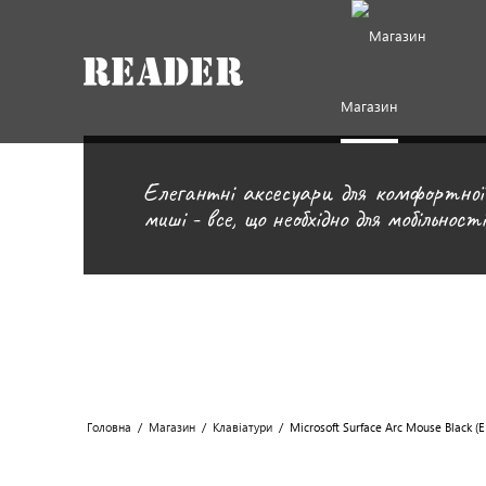
Магазин
Елегантні аксесуари для комфортної 
миші - все, що необхідно для мобільнос
Головна
/
Магазин
/
Клавіатури
/
Microsoft Surface Arc Mouse Black (