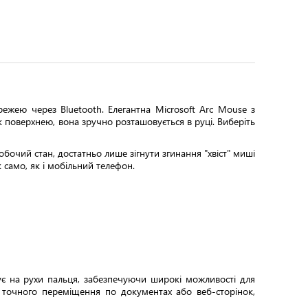
жею через Bluetooth. Елегантна Microsoft Arc Mouse з
 поверхнею, вона зручно розташовується в руці. Виберіть
обочий стан, достатньо лише зігнути згинання "хвіст" миші
 само, як і мобільний телефон.
ує на рухи пальця, забезпечуючи широкі можливості для
і точного переміщення по документах або веб-сторінок,