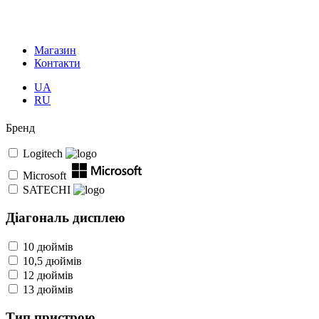
Магазин
Контакти
UA
RU
Бренд
Logitech
Microsoft
SATECHI
Діагональ дисплею
10 дюймів
10,5 дюймів
12 дюймів
13 дюймів
Тип пристрою