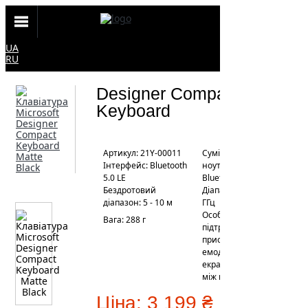
UA
RU
Designer Compact
Keyboard
Артикул: 21Y-00011
Сумісність: Windows,
Інтерфейс: Bluetooth
ноутбуки та ПК з
5.0 LE
Bluetooth
Бездротовий
Діапазон частот: 2,4
діапазон: 5 - 10 м
ГГц
Особливості:
Вага: 288 г
підтримка до 3х
пристроїв, клавіша
емодзі та знімок
екрану, перемикання
між пристроями
Ціна:
3 199 ₴