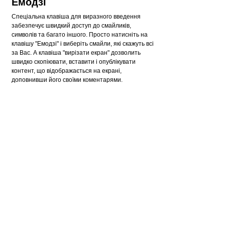
Емодзі
Спеціальна клавіша для виразного введення
забезпечує швидкий доступ до смайликів,
символів та багато іншого. Просто натисніть на
клавішу "Емодзі" і виберіть смайли, які скажуть всі
за Вас. А клавіша "вирізати екран" дозволить
швидко скопіювати, вставити і опублікувати
контент, що відображається на екрані,
доповнивши його своїми коментарями.
Оптимізована для
виняткового комфорту
Сучасний компактний дизайн дозволяє
заощадити місце на робочому столі та взяти
клавіатуру із собою куди завгодно.
Насолоджуйтесь швидким і плавним набором
тексту завдяки оптимізованим ходом клавіш з
ножичним механізмом. Підключайте до 3-х
пристроїв і одним натисканням клавіші
перемикайтеся між ними.