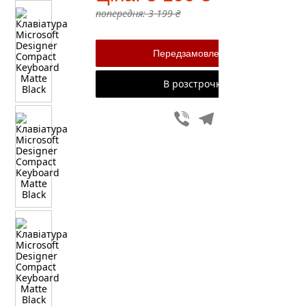
попередня:
3 199 ₴
В розстрочку
Viber
Telegram