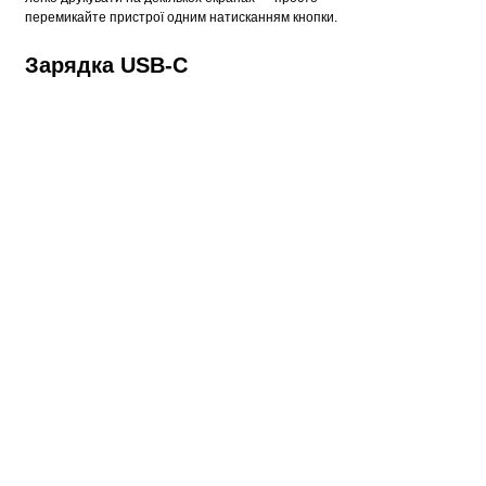
перемикайте пристрої одним натисканням кнопки.
Зарядка USB-C
Оснащений зручним портом USB-C, що
перезаряджається, що забезпечує живлення
клавіатури з мінімальним часом простою. Вмикає
зарядний кабель USB-C.
Клавіші з підсвічуванням
Включає підсвічування клавіш із десятьма рівнями
яскравості, так що Ви можете легко продовжувати
друкувати в різних умовах низького освітлення.
ІНФОРМАЦІЯ
СЛУЖБА ПІДТРИМКИ
ДОДАТКОВО