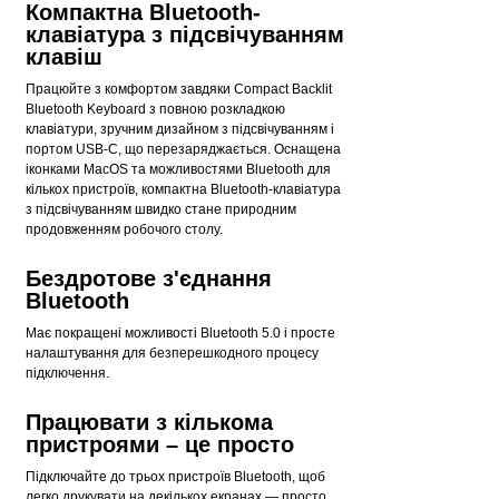
Компактна Bluetooth-
клавіатура з підсвічуванням
клавіш
Працюйте з комфортом завдяки Compact Backlit
Bluetooth Keyboard з повною розкладкою
клавіатури, зручним дизайном з підсвічуванням і
портом USB-C, що перезаряджається. Оснащена
іконками MacOS та можливостями Bluetooth для
кількох пристроїв, компактна Bluetooth-клавіатура
з підсвічуванням швидко стане природним
продовженням робочого столу.
Бездротове з'єднання
Bluetooth
Має покращені можливості Bluetooth 5.0 і просте
налаштування для безперешкодного процесу
підключення.
Працювати з кількома
пристроями – це просто
Підключайте до трьох пристроїв Bluetooth, щоб
легко друкувати на декількох екранах — просто