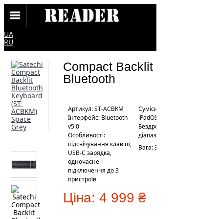
UA
RU
Compact Backlit
Bluetooth
Артикул: ST-ACBKM
Сумісність: Mac OS /
Інтерфейс: Bluetooth
iPadOS / iOS
v5.0
Бездротовий
Особливості:
діапазон: 5 - 10 м
підсвічування клавіш,
Вага: 399 г
USB-C зарядка,
одночасне
підключення до 3
пристроїв
Ціна:
4 999 ₴