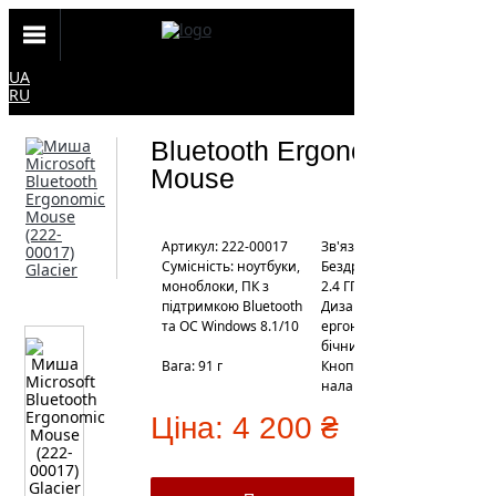
UA
RU
Bluetooth Ergonomic
Mouse
Артикул: 222-00017
Зв'язок: Bluetooth
Сумісність: ноутбуки,
Бездротове з'єднання:
моноблоки, ПК з
2.4 ГГц
підтримкою Bluetooth
Дизайн:
та OC Windows 8.1/10
ергономічний з
бічним вигином
Вага: 91 г
Кнопки, що
налаштовуються: 2
Ціна:
4 200 ₴