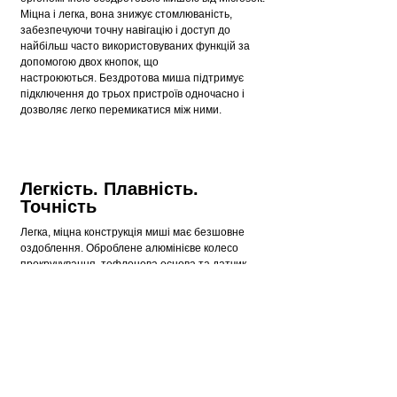
Міцна і легка, вона знижує стомлюваність,
забезпечуючи точну навігацію і доступ до
найбільш часто використовуваних функцій за
допомогою двох кнопок, що
настроюються. Бездротова миша підтримує
підключення до трьох пристроїв одночасно і
дозволяє легко перемикатися між ними.
Легкість. Плавність.
Точність
Легка, міцна конструкція миші має безшовне
оздоблення. Оброблене алюмінієве колесо
прокручування, тефлонова основа та датчик
точного відстеження дозволяють легко
переміщатися різними поверхнями.