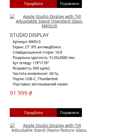
Придбати
Порівняти
STUDIO DISPLAY
Артикул: MK0U3
Екран: 27" IPS антивідблиск
Співвідношення сторін: 16:9
Роздільна здатність: 5120х2880 пікс.
Кут огляду: 178°/178°
Яскравість: 600 кд/м2
Частота оновлення: 60 Гц
Порти: USB-C, Thunderbolt
Підставка: регульований нахил
Кріплення Vesa: 100
91 999 ₴
Придбати
Порівняти