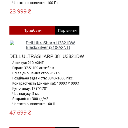
Частота оновлення: 100 Гц
23 999 ₴
Кріплення: власна підставка, кронштейн,
додаткова регульована підставка
Придбати
Порівняти
DELL ULTRASHARP 38" U3821DW
Артикул: 210-AXNT
Екран: 37.5" IPS антиблік
Співвідношення сторін: 21:9
Роздільна здатність: 3840х1600 пікс.
Контрастність (динаміка): 1000:1/1000:1
Кут огляду: 178°/178°
Час відгуку: 5 мс
Яскравість: 300 кд/м2
Частота оновлення: 60 Гц
Кріплення Vesa: 100
47 699 ₴