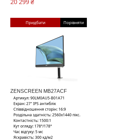
20 299 ₴
Придбати
Порівняти
ZENSCREEN MB27ACF
Артикул: 90LM0AU5-B01A71
Екран: 27" IPS антиблік
Співвідношення сторін: 16:9
Роздільна здатність: 2560х1440 пікс.
Контастність: 1500:1
Кут огляду: 178°/178°
Час відгуку: 5 мс
Яскравість: 300 кд/м2