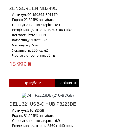
ZENSCREEN MB249C
Артикул: 90LM0865-B01170
Екран: 23,8" IPS антиблік
Співвідношення сторін: 16:9
Роздільна здатність: 1920х1080 пікс.
Контастність: 1000:1
Кут огляду: 178°/178°
Час відгуку: 5 мс
Яскравість: 250 кд/м2
Частота оновлення: 75 Гц
16 999 ₴
Кріплення: власна підставка, кронштейн,
додаткова регульована підставка
Придбати
Порівняти
DELL 32" USB-C HUB P3223DE
Артикул: 210-BDGB
Екран: 31.5" IPS антиблік
Співвідношення сторін: 16:9
Роздільна здатність: 2560х1440 пікс.