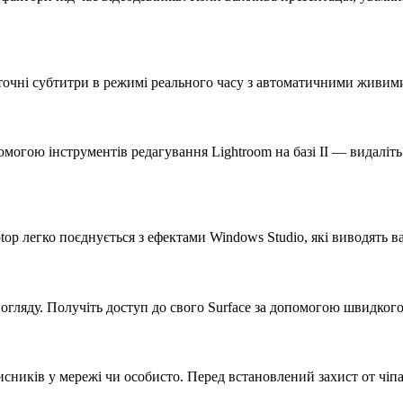
е точні субтитри в режимі реального часу з автоматичними живи
омогою інструментів редагування Lightroom на базі II — видаліт
ptop легко поєднується з ефектами Windows Studio, які виводять в
огляду. Получіть доступ до свого Surface за допомогою швидкого
мисників у мережі чи особисто. Перед встановлений захист от чіпа