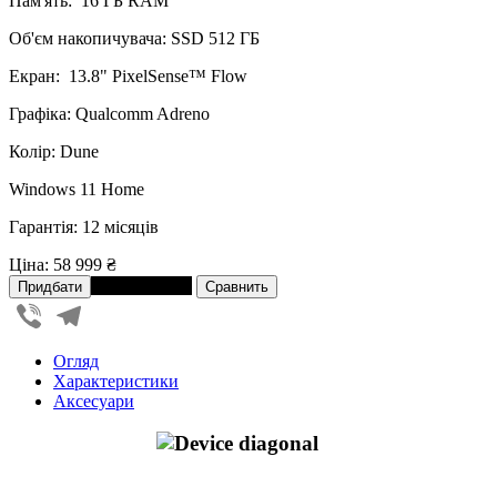
Пам'ять: 16 ГБ RAM
Об'єм накопичувача: SSD 512 ГБ
Екран: 13.8" PixelSense™ Flow
Графіка: Qualcomm Adreno
Колір: Dune
Windows 11 Home
Гарантія: 12 місяців
Ціна:
58 999 ₴
В розстрочку
Viber
Telegram
Огляд
Характеристики
Аксесуари