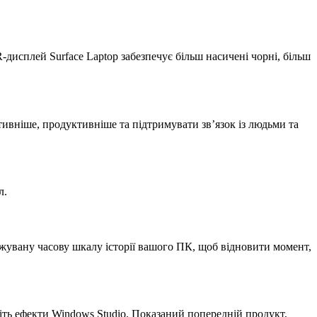
исплей Surface Laptop забезпечує більш насичені чорні, більш
тивніше, продуктивніше та підтримувати зв’язок із людьми та
л.
жувану часову шкалу історії вашого ПК, щоб відновити момент,
ніть ефекти Windows Studio. Показаний попередній продукт,