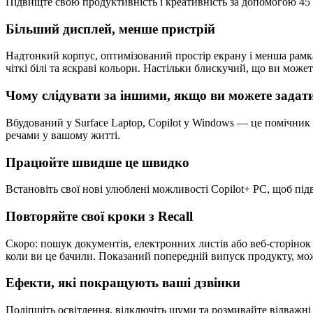
Підвищте свою продуктивність і креативність за допомогою 45 
Більший дисплей, менше пристрій
Надтонкий корпус, оптимізований простір екрану і менша рамк
чіткі білі та яскраві кольори. Настільки блискучий, що ви может
Чому слідувати за іншими, якщо ви можете задат
Вбудований у Surface Laptop, Copilot у Windows — це помічник
речами у вашому житті.
Працюйте швидше це швидко
Встановіть свої нові улюблені можливості Copilot+ PC, щоб пі
Повторяйте свої кроки з Recall
Скоро: пошук документів, електронних листів або веб-сторіно
коли ви це бачили. Показаний попередній випуск продукту, мо
Ефекти, які покращують ваші дзвінки
Поліпшіть освітлення, відключіть шуми та розмивайте відважні 