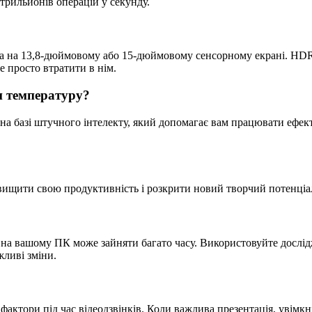
трильйонів операцій у секунду.
а на 13,8-дюймовому або 15-дюймовому сенсорному екрані. HDR-д
е просто втратити в нім.
и температуру?
 на базі штучного інтелекту, який допомагає вам працювати ефек
двищити свою продуктивність і розкрити новий творчий потенціа
к на вашому ПК може зайняти багато часу. Використовуйте дослід
жливі зміни.
фактори під час відеодзвінків. Коли важлива презентація, увімк