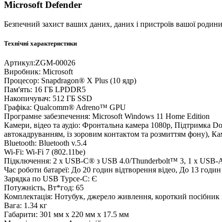
Microsoft Defender
Безпечний захист ваших даних, даних і пристроїв вашої родини.
Технічні характеристики
Артикул:
ZGM-00026
Виробник:
Microsoft
Процесор:
Snapdragon® X Plus (10 ядр)
Пам'ять:
16 ГБ LPDDR5
Накопичувач:
512 ГБ SSD
Графіка:
Qualcomm® Adreno™ GPU
Програмне забезпечення:
Microsoft Windows 11 Home Edition
Камери, відео та аудіо:
Фронтальна камера 1080p, Підтримка Dol
автокадруванням, із зоровим контактом та розмиттям фону), Кам
Bluetooth:
Bluetooth v.5.4
Wi-Fi:
Wi-Fi 7 (802.11be)
Підключення:
2 x USB-C® з USB 4.0/Thunderbolt™ 3, 1 x USB-
Час роботи батареї:
До 20 годин відтворення відео, До 13 годи
Зарядка по USB Typce-C:
Є
Потужність, Вт*год:
65
Комплектація:
Нотубук, джерело живлення, короткий посібник і
Вага:
1.34 кг
Габарити:
301 мм x 220 мм x 17.5 мм