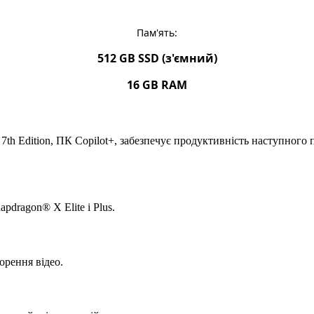
Пам'ять:
512
GB
SSD (з'ємний)
16 GB RAM
h Edition, ПК Copilot+, забезпечує продуктивність наступного п
dragon® X Elite і Plus.
ворення відео.