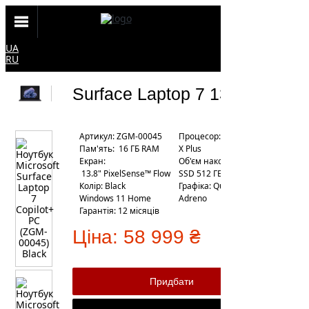
UA
RU
Surface Laptop 7 13.8"
Артикул: ZGM-00045
Процесор: Snapdragon
Пам'ять: 16 ГБ RAM
X Plus
Екран:
Об'єм накопичувача:
13.8" PixelSense™ Flow
SSD 512 ГБ
Колір: Black
Графіка: Qualcomm
Windows 11 Home
Adreno
Гарантія: 12 місяців
Ціна:
58 999 ₴