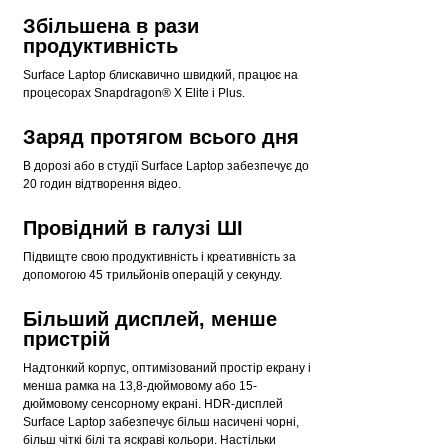
Збільшена в рази
продуктивність
Surface Laptop блискавично швидкий, працює на
процесорах Snapdragon® X Elite і Plus.
Заряд протягом всього дня
В дорозі або в студії Surface Laptop забезпечує до
20 годин відтворення відео.
Провідний в галузі ШІ
Підвищте свою продуктивність і креативність за
допомогою 45 трильйонів операцій у секунду.
Більший дисплей, менше
пристрій
Надтонкий корпус, оптимізований простір екрану і
менша рамка на 13,8-дюймовому або 15-
дюймовому сенсорному екрані. HDR-дисплей
Surface Laptop забезпечує більш насичені чорні,
більш чіткі білі та яскраві кольори. Настільки