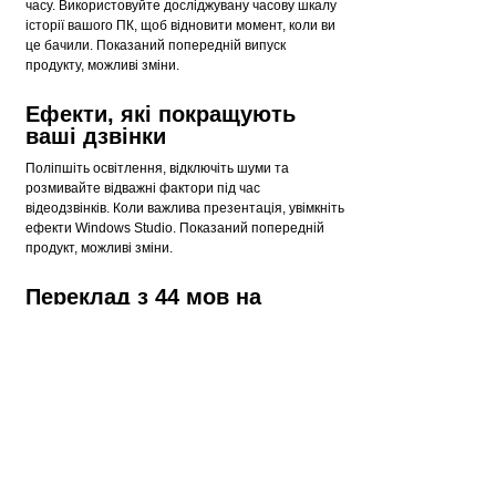
часу. Використовуйте досліджувану часову шкалу
історії вашого ПК, щоб відновити момент, коли ви
це бачили. Показаний попередній випуск
продукту, можливі зміни.
Ефекти, які покращують
ваші дзвінки
Поліпшіть освітлення, відключіть шуми та
розмивайте відважні фактори під час
відеодзвінків. Коли важлива презентація, увімкніть
ефекти Windows Studio. Показаний попередній
продукт, можливі зміни.
Переклад з 44 мов на
англійську
Будь-то відеодзвінки або діалог у потоковому
відео, отримуйте точні субтитри в режимі
реального часу з автоматичними живими
субтитрами. Показаний попередній продукт,
можливі зміни
Adobe Lightroom,