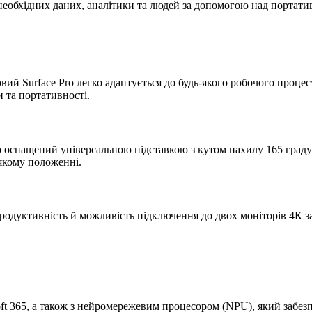
необхідних даних, аналітики та людей за допомогою над портатив
новий Surface Pro легко адаптується до будь-якого робочого про
и та портативності.
o оснащений універсальною підставкою з кутом нахилу 165 граду
-якому положенні.
 продуктивність й можливість підключення до двох моніторів 4К 
oft 365, а також з нейромережевим процесором (NPU), який забез