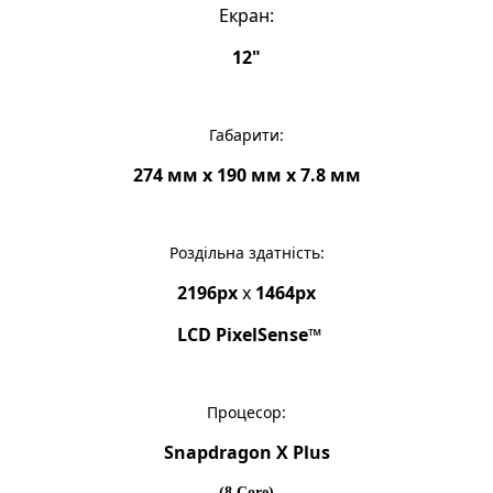
Екран:
12"
Габарити:
274 мм x 190 мм x 7.8 мм
Роздільна здатність:
2196px
x
1464px
LCD PixelSense™
Процесор:
Snapdragon X Plus
(8 Core)