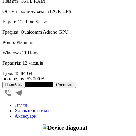
Пам'ять: 16 ГБ RAM
Об'єм накопичувача: 512GB UFS
Екран: 12" PixelSense
Графіка: Qualcomm Adreno GPU
Колір: Platinum
Windows 11 Home
Гарантія: 12 місяців
Ціна:
45 840 ₴
попередня:
53 000 ₴
В розстрочку
Viber
Telegram
Огляд
Характеристики
Аксесуари