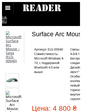
UA
RU
Surface Arc Mouse
Артикул: ELG-00040
Связь: Bluetooth
Совместимость:
4.0/4.1
Microsoft Windows 8-
Беспроводное
10, с поддержкой
соединение: 2.4 ГГц
Bluetooth 4.0 или
Дизайн: "Гибкий
выше
хвост"
Особенности: 2
кнопки, правый и
левый клик,
горизонтальный и
вертикальный
скроллинг
Цена:
4 800 ₴