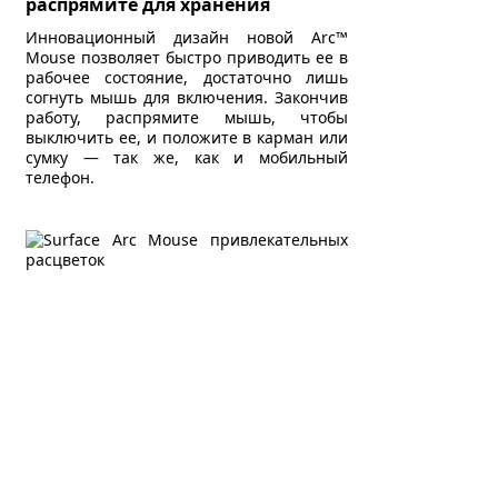
распрямите для хранения
Инновационный дизайн новой Arc™
Mouse позволяет быстро приводить ее в
рабочее состояние, достаточно лишь
согнуть мышь для включения. Закончив
работу, распрямите мышь, чтобы
выключить ее, и положите в карман или
сумку — так же, как и мобильный
телефон.
Широкие возможности
скроллинга
Сенсорная часть мыши Arc™ Mouse
точно реагирует на движения пальца,
обеспечивая широкие возможности для
скроллинга: вертикального и
горизонтального, используя тактильную
обратную связь для обеспечения
настолько быстрого — или настолько
тщательного — просмотра документов