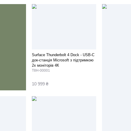
Surface Thunderbolt 4 Dock - USB-C
док-станція Microsoft з підтримкою
2х моніторів 4К
T8H-00001
10 999 ₴