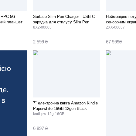
ot +PC 5G
Surface Slim Pen Charger - USB-C
Неймовірно поту
рний планшет
зарядка для стилусу Slim Pen
сенсорним екра
8X2-00003
ZXX-00037
2 599 ₴
67 999₴
ією
де.
 в
7" електронна книга Amazon Kindle
Paperwhite 16GB 12gen Black
kndl-pw-12g-16GB
6 897 ₴