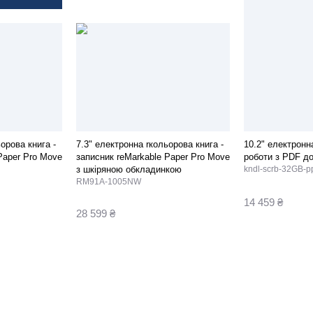
орова книга -
7.3" електронна rкольорова книга -
10.2" електронн
Paper Pro Move
записник reMarkable Paper Pro Move
роботи з PDF до
з шкіряною обкладинкою
kndl-scrb-32GB-p
RM91A-1005NW
14 459 ₴
28 599 ₴