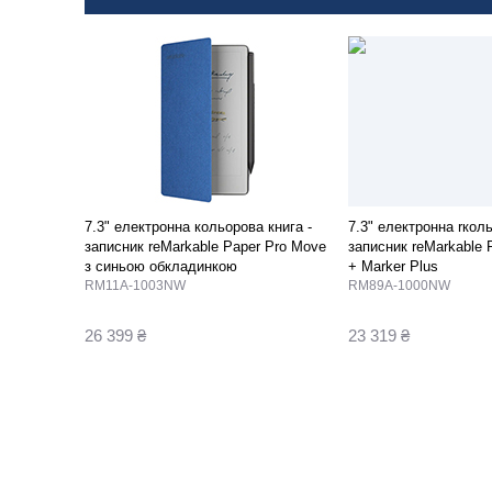
7.3" електронна кольорова книга -
7.3" електронна rколь
записник reMarkable Paper Pro Move
записник reMarkable 
з синьою обкладинкою
+ Marker Plus
RM11A-1003NW
RM89A-1000NW
26 399 ₴
23 319 ₴