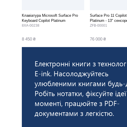
Клавіатура Microsoft Surface Pro
Surface Pro 11 Copil
Keyboard Copilot Platinum
Platinum - 13" сенсо
8XA-00238
ZFB-00001
8 450 ₴
76 000 ₴
Електронні книги з технолог
E-ink. Насолоджуйтесь
улюбленими книгами будь-
Робіть нотатки, фіксуйте ідеї
моменті, працюйте з PDF-
документами з легкістю.