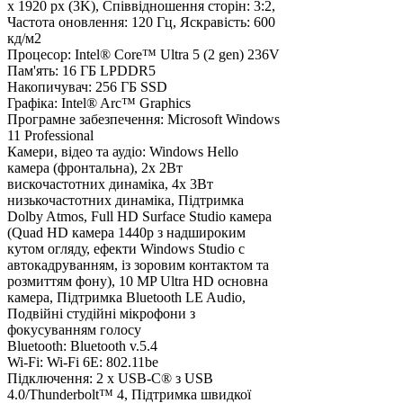
х 1920 px (3K), Співвідношення сторін: 3:2,
Частота оновлення: 120 Гц, Яскравість: 600
кд/м2
Процесор:
Intel® Core™ Ultra 5 (2 gen) 236V
Пам'ять:
16 ГБ LPDDR5
Накопичувач:
256 ГБ SSD
Графіка:
Intel® Arc™ Graphics
Програмне забезпечення:
Microsoft Windows
11 Professional
Камери, відео та аудіо:
Windows Hello
камера (фронтальна), 2х 2Вт
вискочастотних динаміка, 4х 3Вт
низькочастотних динаміка, Підтримка
Dolby Atmos, Full HD Surface Studio камера
(Quad HD камера 1440p з надшироким
кутом огляду, ефекти Windows Studio c
автокадруванням, із зоровим контактом та
розмиттям фону), 10 MP Ultra HD основна
камера, Підтримка Bluetooth LE Audio,
Подвійні студійні мікрофони з
фокусуванням голосу
Bluetooth:
Bluetooth v.5.4
Wi-Fi:
Wi-Fi 6Е: 802.11be
Підключення:
2 x USB-C® з USB
4.0/Thunderbolt™ 4, Підтримка швидкої