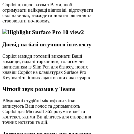
Copilot працює разом з Вами, щоб
отримувати найкращі відповіді, відточувати
свої навички, знаходити новітні рішення та
створювати по-новому.
Досвід на базі штучного інтелекту
Copilot завжди готовий виконати Ваші
команди, надані торканням, голосом чи
написанням із Slim Pen для бізнесу, нових
клавіш Copilot на клавіатурах Surface Pro
Keyboard та інших адаптованих аксесуарів.
Чіткий звук розмов у Teams
Вбудовані студійні мікрофони чітко
записують Ваш голос та допомагають
Copilot для Microsoft 365 розуміти ідеї та
контекст, якими Ви ділитесь для створення
точних нотаток та дій.
Зосередьтеся на тому, що важливо