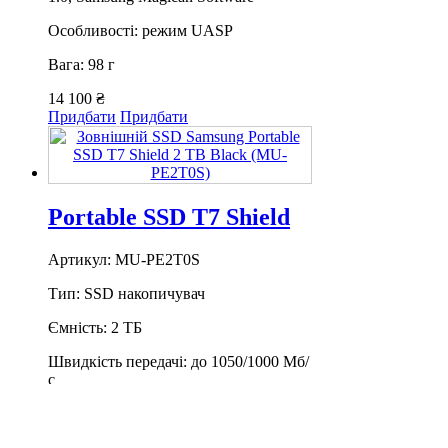
Особливості: режим UASP
Вага: 98 г
14 100 ₴
Придбати
Придбати
Portable SSD T7 Shield
Артикул: MU-PE2T0S
Тип: SSD накопичувач
Ємність: 2 ТБ
Швидкість передачі: до 1050/1000 Мб/
с
Інтерфейс: USB 3.2 Gen 2 (10Gbps )
Шифрування: 256-бітове AES