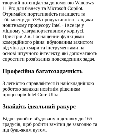
творчий потенціал за допомогою Windows
11 Pro для бізнесу та Microsoft Copilot.
Отримайте портативність планшета та
збільшену до 53% продуктивність завдяки
новітньому процесору Intel - і все це у
міцному ультрапортативному корпусі.
Пристрій 2-в-1 оснащений функціями
комерційного рівня, вбудованим захистом
від чіпа до хмари та інструментами на
основі штучного інтелекту, які допомагають
спростити розв'язання повсякденних задач.
Професійна багатозадачність
З легкістю справляйтеся із найскладнішою
роботою завдяки новітнім рішенням
процесорів Intel Core Ultra.
Знайдіть ідеальний ракурс
Відрегулюйте вбудовану підставку до 165
градусів, щоб робити замітки де завгодно та
під будь-яким кутом.