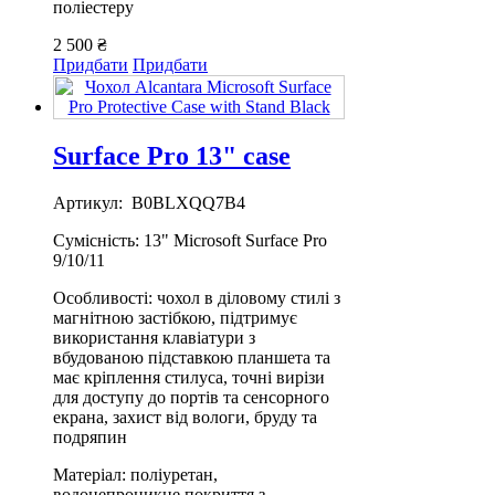
поліестеру
2 500 ₴
Придбати
Придбати
Surface Pro 13" case
Артикул: B0BLXQQ7B4
Сумісність: 13" Microsoft Surface Pro
9/10/11
Особливості: чохол в діловому стилі з
магнітною застібкою, підтримує
використання клавіатури з
вбудованою підставкою планшета та
має кріплення стилуса, точні вирізи
для доступу до портів та сенсорного
екрана, захист від вологи, бруду та
подряпин
Матеріал: поліуретан,
водонепроникне покриття з