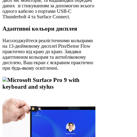
двох 4K моніторів, та надшвидкої передачі
даних зі стикуванням за допомогою всього
одного кабелю з портами USB-C
Thunderbolt 4 та Surface Connect.
Адаптивні кольори дисплея
Насолоджуйтеся реалістичними кольорами
на 13-дюймовому дисплеї PixelSense Flow
практично від краю до краю. Завдяки
адаптивним кольорам та антибліковому
дисплею, Ваш екран є яскравим практично
при будь-якому освітленні.