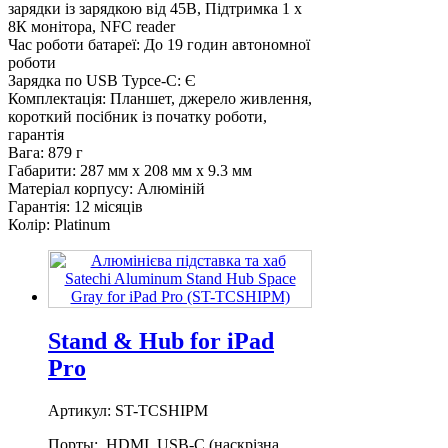
зарядки із зарядкою від 45В, Підтримка 1 х
8К монітора, NFC reader
Час роботи батареї:
До 19 годин автономної
роботи
Зарядка по USB Typce-C:
Є
Комплектація:
Планшет, джерело живлення,
короткий посібник із початку роботи,
гарантія
Вага:
879 г
Габарити:
287 мм x 208 мм x 9.3 мм
Матеріал корпусу:
Алюміній
Гарантія:
12 місяців
Колір:
Platinum
Stand & Hub for iPad
Pro
Артикул: ST-TCSHIPM
Порты: HDMI, USB-C (наскрізна