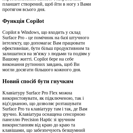
планшет створений, щоб йти в ногу з Вами
протягом всього дня.
Функція Copilot
Copilot в Windows, що входить у склад
Surface Pro - це помічник на базі штучного
інтелекту, що допомагає Вам працювати
ефективніше, бути більш продуктивним та
залишатися на зв'язку з людьми та подіям у
Вашому житті. Copilot бере на себе
виконання рутинних завдань, щоб Ви
могли досягати більшого кожного дня.
Новий спосіб бути гнучким
Клавіатуру Surface Pro Flex можна
використовувати, як підключеною, так і
від'єднаною, що дозволяє розташувати
Surface Pro та клавіатуру там і так, де Вам
зручно. Клавіатура оснащена сенсорною
панеллю Precision Haptic зі зручним
використанням від краю до краю та
клавішами, що забезпечують безшумний