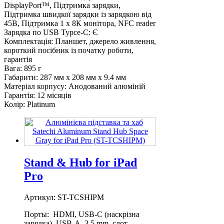
DisplayPort™, Підтримка зарядки,
Підтримка швидкої зарядки із зарядкою від
45В, Підтримка 1 х 8К монітора, NFC reader
Зарядка по USB Typce-C:
Є
Комплектація:
Планшет, джерело живлення,
короткий посібник із початку роботи,
гарантія
Вага:
895 г
Габарити:
287 мм x 208 мм x 9.4 мм
Матеріал корпусу:
Анодований алюміній
Гарантія:
12 місяців
Колір:
Platinum
Stand & Hub for iPad
Pro
Артикул: ST-TCSHIPM
Порты: HDMI, USB-C (наскрізна
зарядка), USB-A, 3.5 mm, слот