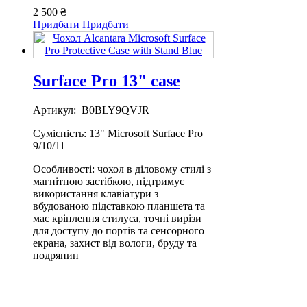
2 500 ₴
Придбати
Придбати
Surface Pro 13" case
Артикул: B0BLY9QVJR
Сумісність: 13" Microsoft Surface Pro
9/10/11
Особливості: чохол в діловому стилі з
магнітною застібкою, підтримує
використання клавіатури з
вбудованою підставкою планшета та
має кріплення стилуса, точні вирізи
для доступу до портів та сенсорного
екрана, захист від вологи, бруду та
подряпин
Матеріал: поліуретан,
водонепроникне покриття з
поліестеру