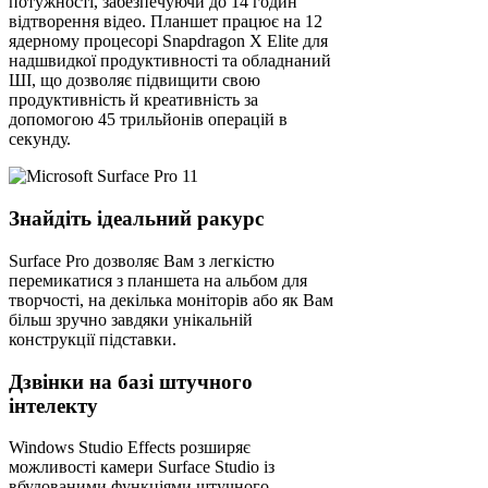
потужності, забезпечуючи до 14 годин
відтворення відео. Планшет працює на 12
ядерному процесорі Snapdragon X Elite для
надшвидкої продуктивності та обладнаний
ШІ, що дозволяє підвищити свою
продуктивність й креативність за
допомогою 45 трильйонів операцій в
секунду.
Знайдіть ідеальний ракурс
Surface Pro дозволяє Вам з легкістю
перемикатися з планшета на альбом для
творчості, на декілька моніторів або як Вам
більш зручно завдяки унікальній
конструкції підставки.
Дзвінки на базі штучного
інтелекту
Windows Studio Effects розширяє
можливості камери Surface Studio із
вбудованими функціями штучного