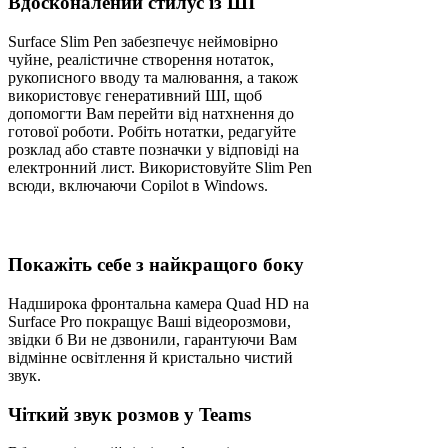
Вдосконалений стилус із ШІ
Surface Slim Pen забезпечує неймовірно
чуйне, реалістичне створення нотаток,
рукописного вводу та малювання, а також
використовує генеративний ШІ, щоб
допомогти Вам перейти від натхнення до
готової роботи. Робіть нотатки, редагуйте
розклад або ставте позначки у відповіді на
електронний лист. Використовуйте Slim Pen
всюди, включаючи Copilot в Windows.
Покажіть себе з найкращого боку
Надширока фронтальна камера Quad HD на
Surface Pro покращує Ваші відеорозмови,
звідки б Ви не дзвонили, гарантуючи Вам
відмінне освітлення й кристально чистий
звук.
Чіткий звук розмов у Teams