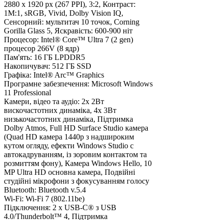
2880 х 1920 px (267 PPI), 3:2, Контраст:
1M:1, sRGB, Vivid, Dolby Vision IQ,
Сенсорний: мультитач 10 точок, Corning
Gorilla Glass 5, Яскравість: 600-900 ніт
Процесор:
Intel® Core™ Ultra 7 (2 gen)
процесор 266V (8 ядр)
Пам'ять:
16 ГБ LPDDR5
Накопичувач:
512 ГБ SSD
Графіка:
Intel® Arc™ Graphics
Програмне забезпечення:
Microsoft Windows
11 Professional
Камери, відео та аудіо:
2х 2Вт
вискочастотних динаміка, 4х 3Вт
низькочастотних динаміка, Підтримка
Dolby Atmos, Full HD Surface Studio камера
(Quad HD камера 1440p з надшироким
кутом огляду, ефекти Windows Studio c
автокадруванням, із зоровим контактом та
розмиттям фону), Камера Windows Hello, 10
MP Ultra HD основна камера, Подвійні
студійні мікрофони з фокусуванням голосу
Bluetooth:
Bluetooth v.5.4
Wi-Fi:
Wi-Fi 7 (802.11be)
Підключення:
2 x USB-C® з USB
4.0/Thunderbolt™ 4, Підтримка