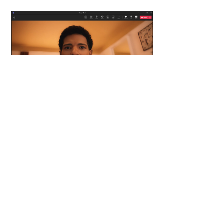
Ефекти Windows Studio
Поліпшіть освітлення, приберіть шуми та
розмийте відволікаючі фактори під час
відеодзвінків. Коли важлива презентація, увімкніть
ефекти Windows Studio.
Вдосконалений стилус із ШІ
Surface Slim Pen забезпечує неймовірно чуйне,