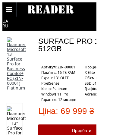
UA
RU
SURFACE PRO 11 SXE /
512GB
Артикул: ZIN-00001
Процесор: Snapdragon
Пам'ять: 16 ГБ RAM
X Elite
Екран: 13" OLED
Об'єм накопичувача:
PixelSense
SSD 512 ГБ
Колір: Platinum
Графіка: Qualcomm
Windows 11 Pro
Adreno GPU
Гарантія: 12 місяців
Ціна:
69 999 ₴