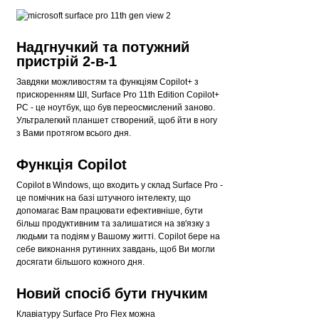
Надгнучкий та потужний
пристрій 2-в-1
Завдяки можливостям та функціям Copilot+ з
прискоренням ШІ, Surface Pro 11th Edition Copilot+
PC - це ноутбук, що був переосмислений заново.
Ультралегкий планшет створений, щоб йти в ногу
з Вами протягом всього дня.
Функція Copilot
Copilot в Windows, що входить у склад Surface Pro -
це помічник на базі штучного інтелекту, що
допомагає Вам працювати ефективніше, бути
більш продуктивним та залишатися на зв'язку з
людьми та подіям у Вашому житті. Copilot бере на
себе виконання рутинних завдань, щоб Ви могли
досягати більшого кожного дня.
Новий спосіб бути гнучким
Клавіатуру Surface Pro Flex можна