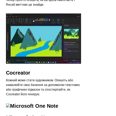
Тепер просто опишіть, як Ви щось пам'ятаєте і
Recall миттєво це знайде.
Cocreator
Кожний може стати художником. Опишіть або
намалюйте своє бачення за допомогою текстових
або графічних підказок та спостерігайте, як
Cocreator його генерує.